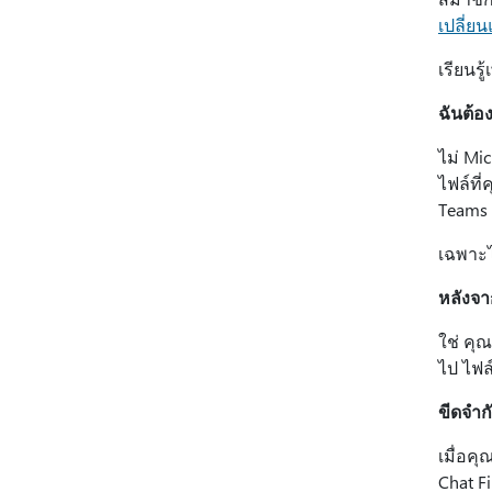
เปลี่ย
เรียนรู้
ฉันต้อ
ไม่ Mi
ไฟล์ที
Teams 
เฉพาะไฟ
หลังจา
ใช่ คุ
ไป ไฟล
ขีดจํา
เมื่อค
Chat F