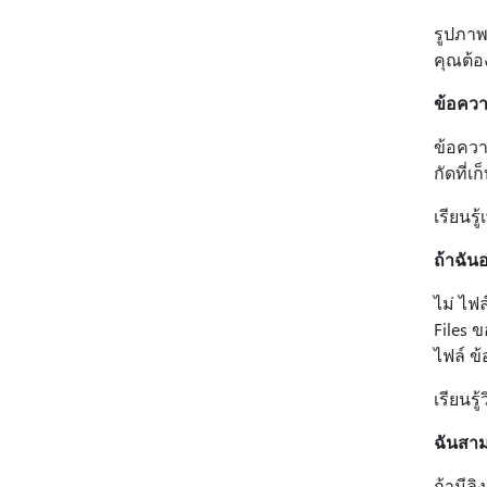
รูปภาพ
คุณต้
ข้อควา
ข้อควา
กัดที่เ
เรียนรู้
ถ้าฉัน
ไม่ ไฟ
Files 
ไฟล์ ข
เรียนรู้ว
ฉันสาม
ถ้ามีล