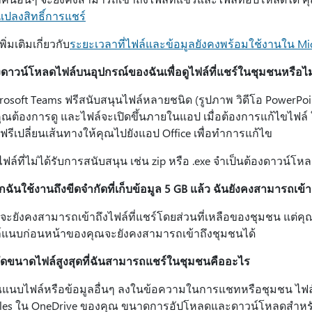
นแปลงสิทธิ์การแชร์
เพิ่มเติมเกี่ยวกับ
ระยะเวลาที่ไฟล์และข้อมูลยังคงพร้อมใช้งานใน Mic
งดาวน์โหลดไฟล์บนอุปกรณ์ของฉันเพื่อดูไฟล์ที่แชร์ในชุมชนหรือไม
crosoft Teams ฟรีสนับสนุนไฟล์หลายชนิด (รูปภาพ วิดีโอ PowerPoint
่คุณต้องการดู และไฟล์จะเปิดขึ้นภายในแอป เมื่อต้องการแก้ไขไฟล์ ใ
ฟรีเปลี่ยนเส้นทางให้คุณไปยังแอป Office เพื่อทําการแก้ไข
ล์ที่ไม่ได้รับการสนับสนุน เช่น zip หรือ .exe จําเป็นต้องดาวน์โหลด
กฉันใช้งานถึงขีดจํากัดที่เก็บข้อมูล 5 GB แล้ว ฉันยังคงสามารถเข้า
ณจะยังคงสามารถเข้าถึงไฟล์ที่แชร์โดยส่วนที่เหลือของชุมชน แต่
์แนบก่อนหน้าของคุณจะยังคงสามารถเข้าถึงชุมชนได้
กัดขนาดไฟล์สูงสุดที่ฉันสามารถแชร์ในชุมชนคืออะไร
ุณแนบไฟล์หรือข้อมูลอื่นๆ ลงในข้อความในการแชทหรือชุมชน ไฟล
iles ใน OneDrive ของคุณ ขนาดการอัปโหลดและดาวน์โหลดสําหรั