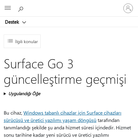
Hesabın
Microsoft
oturum
açın
Destek
İlgili konular
Surface Go 3
güncelleştirme geçmişi
Uygulandığı Öğe
Bu cihaz,
Windows tabanlı cihazlar için Surface cihazları
sürücüsü ve üretici yazılımı yaşam döngüsü
tarafından
tanımlandığı şekilde şu anda hizmet süresi içindedir. Hizmet
sonu tarihine kadar yeni sürücü ve üretici yazılımı