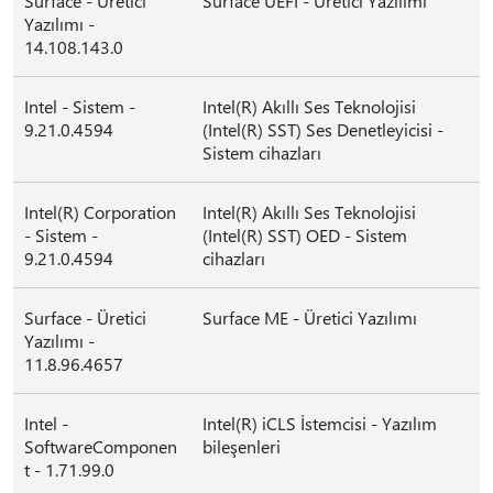
Surface - Üretici
Surface UEFI - Üretici Yazılımı
Yazılımı -
14.108.143.0
Intel - Sistem -
Intel(R) Akıllı Ses Teknolojisi
9.21.0.4594
(Intel(R) SST) Ses Denetleyicisi -
Sistem cihazları
Intel(R) Corporation
Intel(R) Akıllı Ses Teknolojisi
- Sistem -
(Intel(R) SST) OED - Sistem
9.21.0.4594
cihazları
Surface - Üretici
Surface ME - Üretici Yazılımı
Yazılımı -
11.8.96.4657
Intel -
Intel(R) iCLS İstemcisi - Yazılım
SoftwareComponen
bileşenleri
t - 1.71.99.0