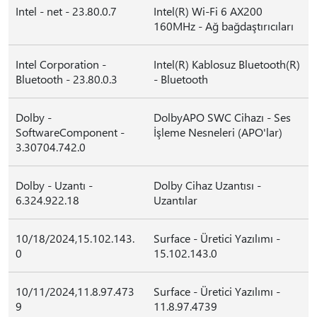
Intel - net - 23.80.0.7
Intel(R) Wi-Fi 6 AX200
160MHz - Ağ bağdaştırıcıları
Intel Corporation -
Intel(R) Kablosuz Bluetooth(R)
Bluetooth - 23.80.0.3
- Bluetooth
Dolby -
DolbyAPO SWC Cihazı - Ses
SoftwareComponent -
İşleme Nesneleri (APO'lar)
3.30704.742.0
Dolby - Uzantı -
Dolby Cihaz Uzantısı -
6.324.922.18
Uzantılar
10/18/2024,15.102.143.
Surface - Üretici Yazılımı -
0
15.102.143.0
10/11/2024,11.8.97.473
Surface - Üretici Yazılımı -
9
11.8.97.4739