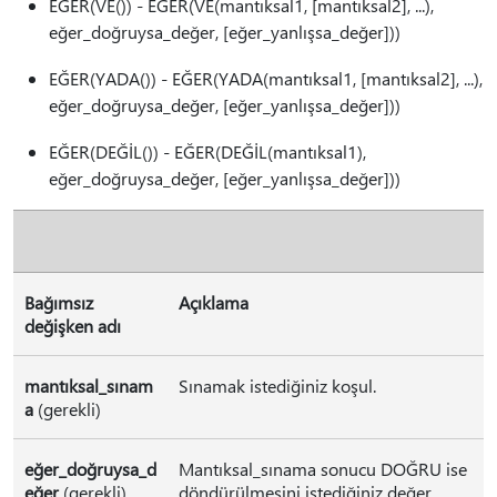
EĞER(VE()) - EĞER(VE(mantıksal1, [mantıksal2], ...),
eğer_doğruysa_değer, [eğer_yanlışsa_değer]))
EĞER(YADA()) - EĞER(YADA(mantıksal1, [mantıksal2], ...),
eğer_doğruysa_değer, [eğer_yanlışsa_değer]))
EĞER(DEĞİL()) - EĞER(DEĞİL(mantıksal1),
eğer_doğruysa_değer, [eğer_yanlışsa_değer]))
Bağımsız
Açıklama
değişken adı
mantıksal_sınam
Sınamak istediğiniz koşul.
a
(gerekli)
eğer_doğruysa_d
Mantıksal_sınama sonucu DOĞRU ise
eğer
(gerekli)
döndürülmesini istediğiniz değer.