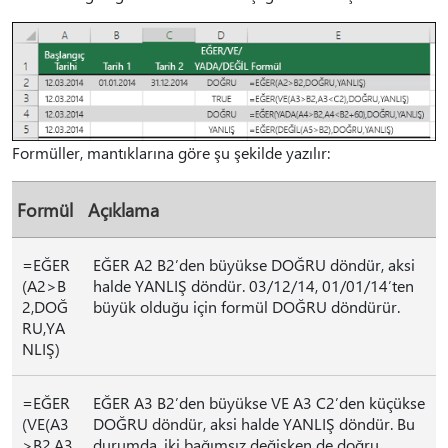
Formüller, mantıklarına göre şu şekilde yazılır:
Formül
Açıklama
=EĞER
EĞER A2 B2’den büyükse DOĞRU döndür, aksi
(A2>B
halde YANLIŞ döndür. 03/12/14, 01/01/14’ten
2,DOĞ
büyük olduğu için formül DOĞRU döndürür.
RU,YA
NLIŞ)
=EĞER
EĞER A3 B2’den büyükse VE A3 C2’den küçükse
(VE(A3
DOĞRU döndür, aksi halde YANLIŞ döndür. Bu
>B2,A3
durumda, iki bağımsız değişken de doğru