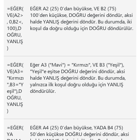
=EĞER(
EĞER A2 (25) 0’dan büyükse, VE B2 (75)
VE(A2>
100’den küçükse, DOĞRU değerini döndür, aksi
, 0,B2<,
halde YANLIŞ değerini döndür. Bu durumda, iki
100),D
koşul da doğru olduğu için DOĞRU döndürülür.
OĞRU,
YANLIŞ
)
=EĞER(
Eğer A3 ("Mavi") = "Kırmızı", VE B3 ("Yeşil"),
VE(A3=
"Yeşil"e eşitse DOĞRU değerini döndür, aksi
"Kırmızı
halde YANLIŞ değerini döndür. Bu durumda,
",B3="Y
yalnızca ilk koşul doğru olduğu için YANLIŞ
eşil"),D
döndürülür.
OĞRU,
YANLIŞ
)
=EĞER(
EĞER A4 (25) 0’dan büyükse, YADA B4 (75)
YA
50’den küçükse DOĞRU değerini döndür, aksi