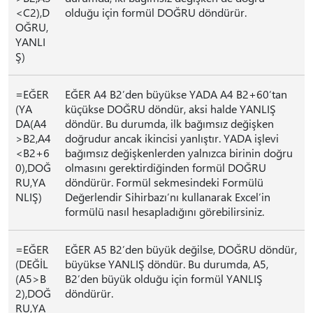
<C2),D
olduğu için formül DOĞRU döndürür.
OĞRU,
YANLI
Ş)
=EĞER
EĞER A4 B2’den büyükse YADA A4 B2+60’tan
(YA
küçükse DOĞRU döndür, aksi halde YANLIŞ
DA(A4
döndür. Bu durumda, ilk bağımsız değişken
>B2,A4
doğrudur ancak ikincisi yanlıştır. YADA işlevi
<B2+6
bağımsız değişkenlerden yalnızca birinin doğru
0),DOĞ
olmasını gerektirdiğinden formül DOĞRU
RU,YA
döndürür. Formül sekmesindeki Formülü
NLIŞ)
Değerlendir Sihirbazı’nı kullanarak Excel’in
formülü nasıl hesapladığını görebilirsiniz.
=EĞER
EĞER A5 B2’den büyük değilse, DOĞRU döndür,
(DEĞİL
büyükse YANLIŞ döndür. Bu durumda, A5,
(A5>B
B2’den büyük olduğu için formül YANLIŞ
2),DOĞ
döndürür.
RU,YA