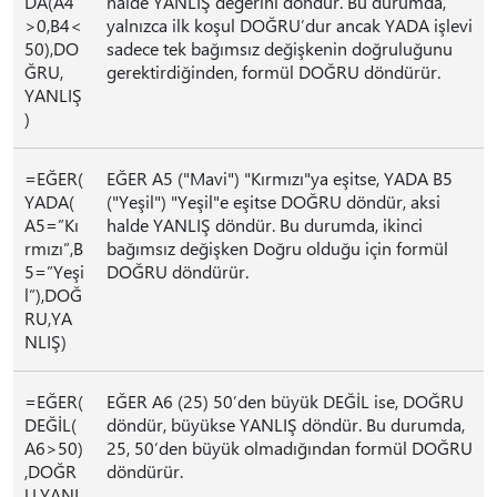
DA(A4
halde YANLIŞ değerini döndür. Bu durumda,
>0,B4<
yalnızca ilk koşul DOĞRU’dur ancak YADA işlevi
50),DO
sadece tek bağımsız değişkenin doğruluğunu
ĞRU,
gerektirdiğinden, formül DOĞRU döndürür.
YANLIŞ
)
=EĞER(
EĞER A5 ("Mavi") "Kırmızı"ya eşitse, YADA B5
YADA(
("Yeşil") "Yeşil"e eşitse DOĞRU döndür, aksi
A5=”Kı
halde YANLIŞ döndür. Bu durumda, ikinci
rmızı”,B
bağımsız değişken Doğru olduğu için formül
5=”Yeşi
DOĞRU döndürür.
l”),DOĞ
RU,YA
NLIŞ)
=EĞER(
EĞER A6 (25) 50’den büyük DEĞİL ise, DOĞRU
DEĞİL(
döndür, büyükse YANLIŞ döndür. Bu durumda,
A6>50)
25, 50’den büyük olmadığından formül DOĞRU
,DOĞR
döndürür.
U,YANL