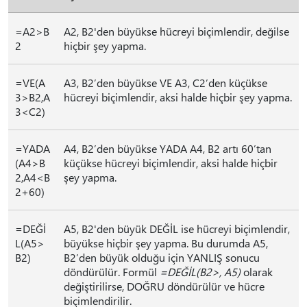
=A2>B
A2, B2'den büyükse hücreyi biçimlendir, değilse
2
hiçbir şey yapma.
=VE(A
A3, B2’den büyükse VE A3, C2’den küçükse
3>B2,A
hücreyi biçimlendir, aksi halde hiçbir şey yapma.
3<C2)
=YADA
A4, B2’den büyükse YADA A4, B2 artı 60’tan
(A4>B
küçükse hücreyi biçimlendir, aksi halde hiçbir
2,A4<B
şey yapma.
2+60)
=DEĞİ
A5, B2'den büyük DEĞİL ise hücreyi biçimlendir,
L(A5>
büyükse hiçbir şey yapma. Bu durumda A5,
B2)
B2’den büyük olduğu için YANLIŞ sonucu
döndürülür. Formül
=DEĞİL(B2>, A5)
olarak
değiştirilirse, DOĞRU döndürülür ve hücre
biçimlendirilir.