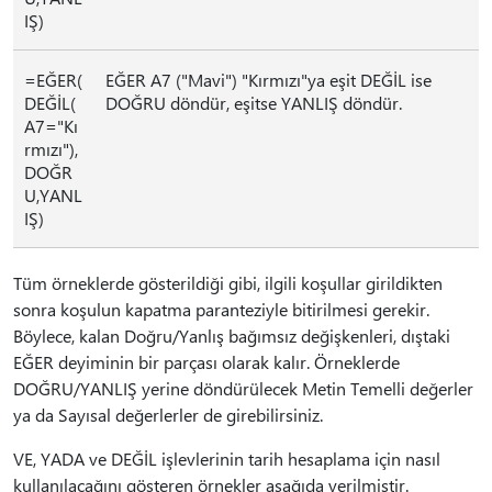
IŞ)
=EĞER(
EĞER A7 ("Mavi") "Kırmızı"ya eşit DEĞİL ise
DEĞİL(
DOĞRU döndür, eşitse YANLIŞ döndür.
A7="Kı
rmızı"),
DOĞR
U,YANL
IŞ)
Tüm örneklerde gösterildiği gibi, ilgili koşullar girildikten
sonra koşulun kapatma paranteziyle bitirilmesi gerekir.
Böylece, kalan Doğru/Yanlış bağımsız değişkenleri, dıştaki
EĞER deyiminin bir parçası olarak kalır. Örneklerde
DOĞRU/YANLIŞ yerine döndürülecek Metin Temelli değerler
ya da Sayısal değerlerler de girebilirsiniz.
VE, YADA ve DEĞİL işlevlerinin tarih hesaplama için nasıl
kullanılacağını gösteren örnekler aşağıda verilmiştir.