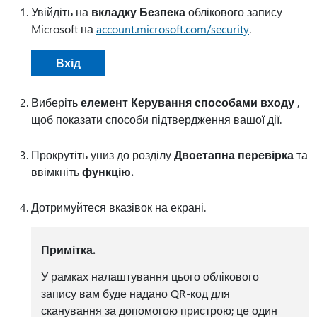
Увійдіть на
вкладку Безпека
облікового запису
Microsoft на
account.microsoft.com/security
.
Вхід
Виберіть
елемент Керування способами входу
,
щоб показати способи підтвердження вашої дії.
Прокрутіть униз до розділу
Двоетапна перевірка
та
ввімкніть
функцію.
Дотримуйтеся вказівок на екрані.
Примітка.
У рамках налаштування цього облікового
запису вам буде надано QR-код для
сканування за допомогою пристрою; це один