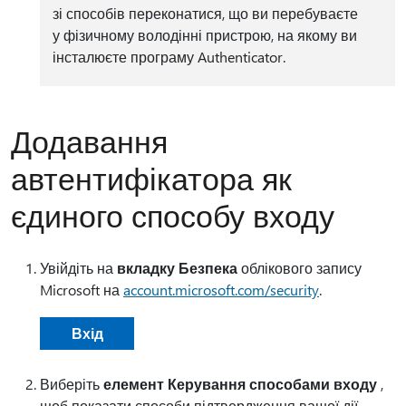
зі способів переконатися, що ви перебуваєте
у фізичному володінні пристрою, на якому ви
інсталюєте програму Authenticator.
Додавання
автентифікатора як
єдиного способу входу
Увійдіть на
вкладку Безпека
облікового запису
Microsoft на
account.microsoft.com/security
.
Вхід
Виберіть
елемент Керування способами входу
,
щоб показати способи підтвердження вашої дії.