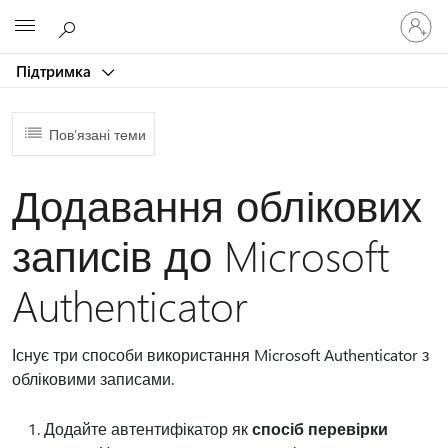
Увійдіть
Microsoft
у
свій
Підтримка
обліков
запис
Пов’язані теми
Додавання облікових
записів до Microsoft
Authenticator
Існує три способи використання Microsoft Authenticator з
обліковими записами.
Додайте автентифікатор як
спосіб перевірки