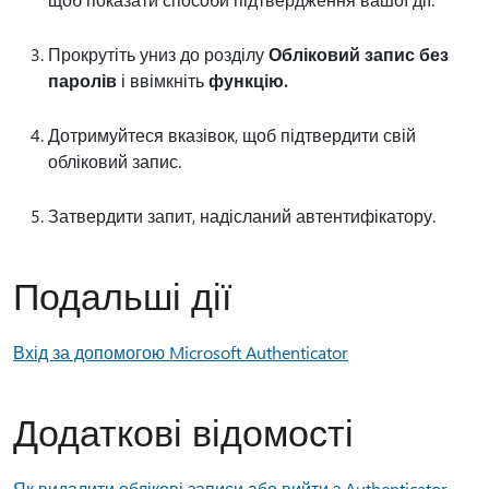
Прокрутіть униз до розділу
Обліковий запис без
паролів
і ввімкніть
функцію.
Дотримуйтеся вказівок, щоб підтвердити свій
обліковий запис.
Затвердити запит, надісланий автентифікатору.
Подальші дії
Вхід за допомогою Microsoft Authenticator
Додаткові відомості
Як видалити облікові записи або вийти з Authenticator