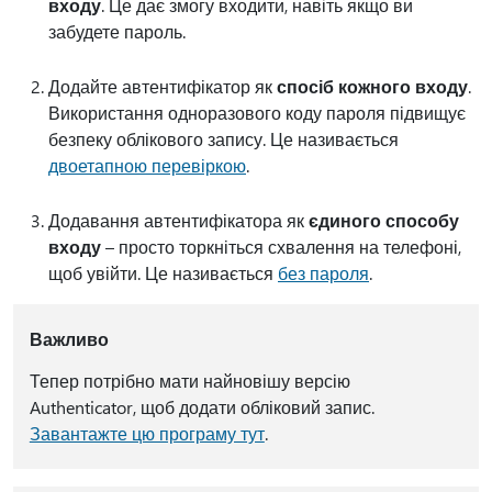
входу
. Це дає змогу входити, навіть якщо ви
забудете пароль.
Додайте автентифікатор як
спосіб кожного входу
.
Використання одноразового коду пароля підвищує
безпеку облікового запису. Це називається
двоетапною перевіркою
.
Додавання автентифікатора як
єдиного способу
входу
– просто торкніться схвалення на телефоні,
щоб увійти. Це називається
без пароля
.
Важливо
Тепер потрібно мати найновішу версію
Authenticator, щоб додати обліковий запис.
Завантажте цю програму тут
.