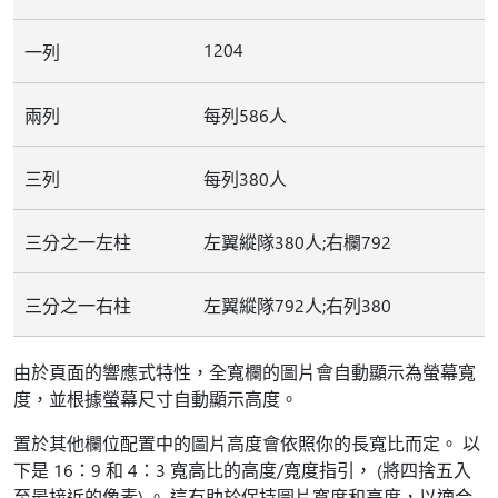
1204
一列
兩列
每列586人
三列
每列380人
三分之一左柱
左翼縱隊380人;右欄792
三分之一右柱
左翼縱隊792人;右列380
由於頁面的響應式特性，全寬欄的圖片會自動顯示為螢幕寬
度，並根據螢幕尺寸自動顯示高度。
置於其他欄位配置中的圖片高度會依照你的長寬比而定。 以
下是 16：9 和 4：3 寬高比的高度/寬度指引， (將四捨五入
至最接近的像素) 。 這有助於保持圖片寬度和高度，以適合