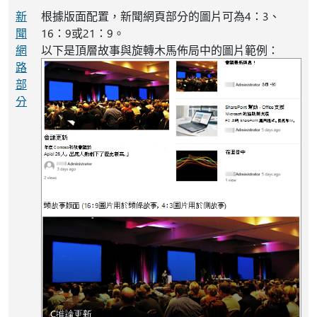
新
根據版面配置，新聞網頁部分的圖片可為4：3、
聞
16：9或21：9。
網
以下是頂層故事與旋轉木馬佈局中的圖片範例：
路
部
分