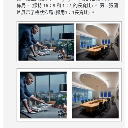
佈局， (保持 16：9 和 1：1 的長寬比) 。 第二張圖
片展示了格狀佈局 (採用1：1長寬比) 。