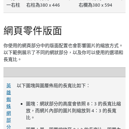
一右柱
右柱為380 x 446
右欄為380 x 594
網頁零件版面
你使用的網頁部分中的版面配置也會影響圖片的縮放方式。
以下範例展示了不同的網狀部分，以及你可以使用的選項和
長寬比。
英
以下圖塊與圖層佈局的長寬比如下：
雄
蜘
圖塊：網狀部分的高度會依照 8：3 的長寬比縮
蛛
放，而網片內部的圖片則縮放到 4：3 的長寬
網
比。
部
分