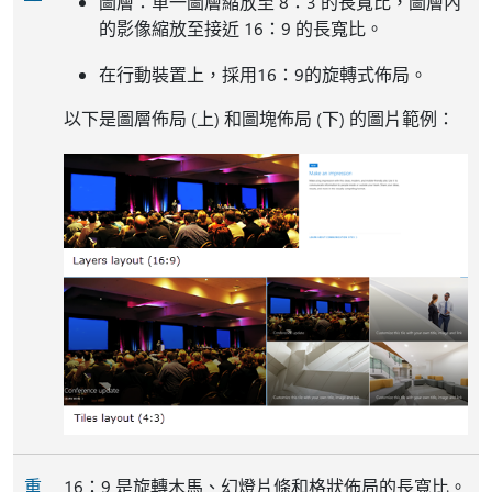
圖層：單一圖層縮放至 8：3 的長寬比，圖層內
的影像縮放至接近 16：9 的長寬比。
在行動裝置上，採用16：9的旋轉式佈局。
以下是圖層佈局 (上) 和圖塊佈局 (下) 的圖片範例：
重
16：9 是旋轉木馬、幻燈片條和格狀佈局的長寬比。