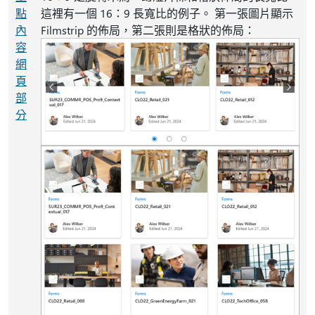
點
這裡有一個 16：9 長寬比的例子。 第一張圖片顯示
內
Filmstrip 的佈局，第二張則是格狀的佈局：
容
網
頁
部
分