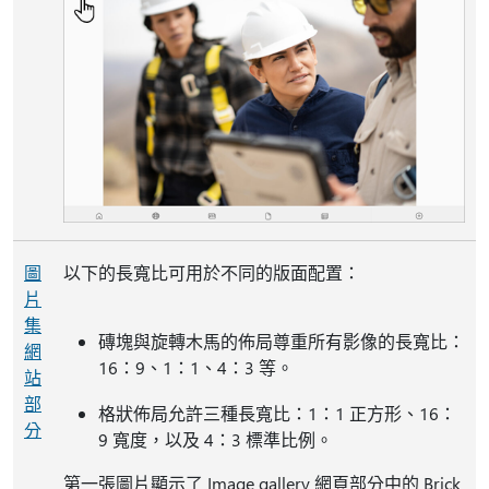
圖
以下的長寬比可用於不同的版面配置：
片
集
磚塊與旋轉木馬的佈局尊重所有影像的長寬比：
網
16：9、1：1、4：3 等。
站
部
格狀佈局允許三種長寬比：1：1 正方形、16：
分
9 寬度，以及 4：3 標準比例。
第一張圖片顯示了 Image gallery 網頁部分中的 Brick