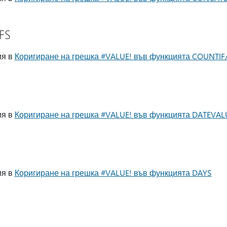
FS
ия в
Коригиране на грешка #VALUE! във функцията COUNTIF
ия в
Коригиране на грешка #VALUE! във функцията DATEVAL
ия в
Коригиране на грешка #VALUE! във функцията DAYS