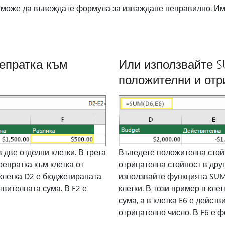
l, може да въвеждате формула за изваждане неправилно. Им
епратка към
Или използвайте 
положителни и отр
 две отделни клетки. В трета
Въведете положителна стойн
репратка към клетка от
отрицателна стойност в друг
 клетка D2 е бюджетираната
използвайте функцията SUM,
ствителната сума. В F2 е
клетки. В този пример в кле
сума, а в клетка E6 е действ
отрицателно число. В F6 е 