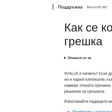
Microsoft
Поддръжка
Microsoft 365
Как се к
грешка
Отнася се за
#VALUE е начинът Excel д
не е наред клетките, к
намери точната причина 
решения за грешката.
Използвайте падащото ме
Проблеми с изважда