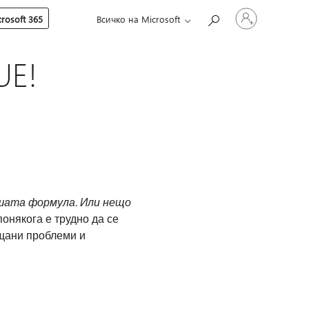
Влезте
rosoft 365
Всичко на Microsoft
във
вашия
акаунт
UE!
вашата формула. Или нещо
онякога е трудно да се
ещани проблеми и