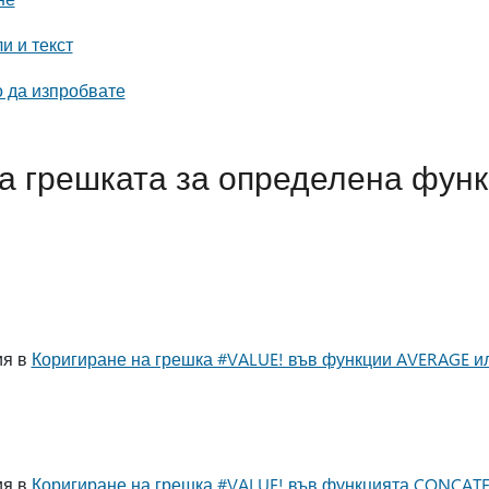
и и текст
о да изпробвате
а грешката за определена фун
ия в
Коригиране на грешка #VALUE! във функции AVERAGE 
ия в
Коригиране на грешка #VALUE! във функцията CONCAT