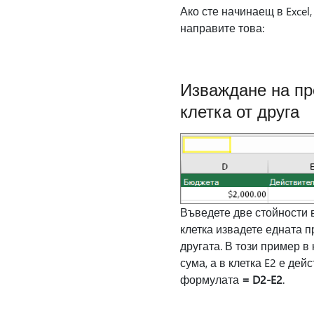
Ако сте начинаещ в Exce
направите това:
Изваждане на пр
клетка от друга
Въведете две стойности в
клетка извадете едната п
другата. В този пример в
сума, а в клетка E2 е дей
формулата
= D2-E2
.