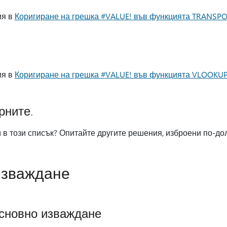
ия в
Коригиране на грешка #VALUE! във функцията TRANSP
ия в
Коригиране на грешка #VALUE! във функцията VLOOKU
рните.
в този списък? Опитайте другите решения, изброени по-дол
изваждане
основно изваждане