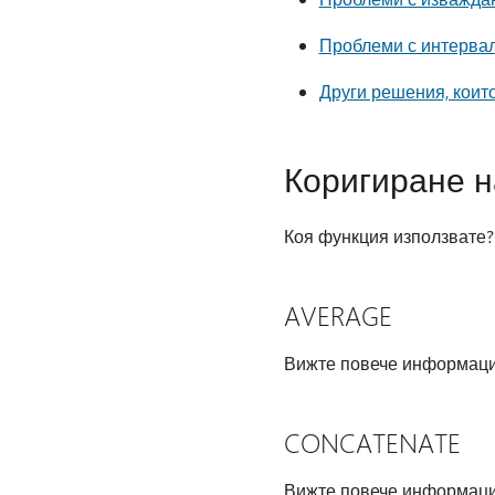
Проблеми с интервал
Други решения, коит
Коригиране н
Коя функция използвате?
AVERAGE
Вижте повече информац
CONCATENATE
Вижте повече информац