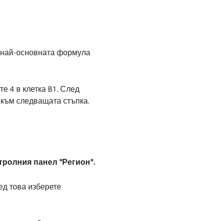
и най-основната формула
е 4 в клетка B1. След
 към следващата стъпка.
тролния панел "Регион".
лед това изберете