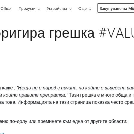
Office
Продукти
Устройства
Още
Закупуване на Mic
оригира грешка #VAL
а каже
: "Нещо не е наред с начина, по който е въведена 
ъм които правите препратка."
Тази грешка е много обща и п
за това. Информацията на тази страница показва често ср
ню по-долу или преминете към една от другите области:
не