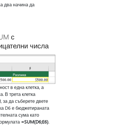
а два начина да
SUM с
ицателни числа
ост в една клетка, а
а. В трета клетка
 за да съберете двете
тка D6 е бюджетираната
ителната сума като
формулата
=SUM(D6;E6)
.