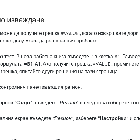
но изваждане
 може да получите грешка #VALUE!, когато извършвате дор
то по-долу може да реши вашия проблем:
 тест. В нова работна книга въведете 2 в клетка A1. Въведет
формулата
=B1-A1
. Ако получите грешка #VALUE!, преминете
 грешка, опитайте други решения на тази страница.
контролния панел за вашия регион.
ерете "Старт
", въведете
"Регион
" и след това изберете
кон
чалния екран въведете
"Регион
", изберете
"Настройки
" и с