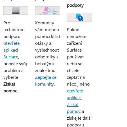
podpory
Pro
Komunity
technickou
vám mohou
Pokud
podporu
pomoci klást
nemůžete
otevřete
otázky a
zařízení
aplikaci
vyslechnout
Surface
Surface
,
odborníky s
používat
popište svůj
bohatými
nebo se
problém a
znalostmi.
chcete
vyberte
Zeptejte se
zeptat na
Získat
komunity
.
něco jiného,
pomoc
.
otevřete
aplikaci
Získat
pomoc
a
získejte další
podporu