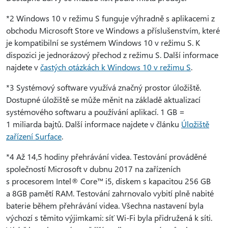
*2 Windows 10 v režimu S funguje výhradně s aplikacemi z
obchodu Microsoft Store ve Windows a příslušenstvím, které
je kompatibilní se systémem Windows 10 v režimu S. K
dispozici je jednorázový přechod z režimu S. Další informace
najdete v
častých otázkách k Windows 10 v režimu S
.
*3 Systémový software využívá značný prostor úložiště.
Dostupné úložiště se může měnit na základě aktualizací
systémového softwaru a používání aplikací. 1 GB =
1 miliarda bajtů. Další informace najdete v článku
Úložiště
zařízení Surface
.
*4 Až 14,5 hodiny přehrávání videa. Testování prováděné
společností Microsoft v dubnu 2017 na zařízeních
s procesorem Intel® Core™ i5, diskem s kapacitou 256 GB
a 8GB pamětí RAM. Testování zahrnovalo vybití plně nabité
baterie během přehrávání videa. Všechna nastavení byla
výchozí s těmito výjimkami: síť Wi-Fi byla přidružená k síti.