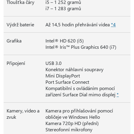
Tloušťka čáry
i5 – 1 252 gramů
i7 – 1 283 gramů
Výdrž baterie
Až 14,5 hodin přehrávání videa
*4
Grafika
Intel® HD 620 (i5)
Intel® Iris™ Plus Graphics 640 (i7)
Připojení
USB 3.0
Konektor náhlavní soupravy
Mini DisplayPort
Port Surface Connect
Kompatibilní s ovládáním pomocí
zařízení Surface Dial mimo displej
*
Kamery, video a
Kamera pro přihlašování pomocí
zvuk
obličeje ve Windows Hello
Kamera 720p HD (přední)
Stereofonní mikrofony