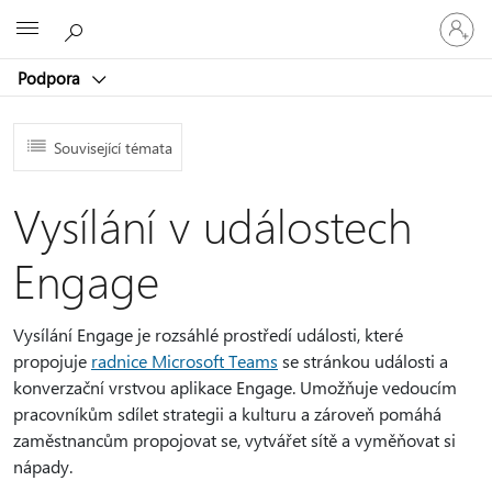
Přihlaste
Microsoft
se
ke
Podpora
svému
účtu
Související témata
Vysílání v událostech
Engage
Vysílání Engage je rozsáhlé prostředí události, které
propojuje
radnice Microsoft Teams
se stránkou události a
konverzační vrstvou aplikace Engage. Umožňuje vedoucím
pracovníkům sdílet strategii a kulturu a zároveň pomáhá
zaměstnancům propojovat se, vytvářet sítě a vyměňovat si
nápady.