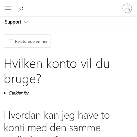
Log
Microsoft
på
din
Support
konto
Relaterede emner
Hvilken konto vil du
bruge?
Gælder for
Hvordan kan jeg have to
konti med den samme