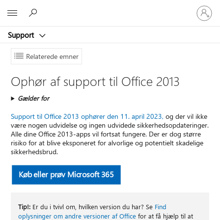
Log
Microsoft
på
din
Support
konto
Relaterede emner
Ophør af support til Office 2013
Gælder for
Support til Office 2013 ophører den 11. april 2023,
og der vil ikke
være nogen udvidelse og ingen udvidede sikkerhedsopdateringer.
Alle dine Office 2013-apps vil fortsat fungere. Der er dog større
risiko for at blive eksponeret for alvorlige og potentielt skadelige
sikkerhedsbrud.
Køb eller prøv Microsoft 365
Tip!:
Er du i tvivl om, hvilken version du har? Se
Find
oplysninger om andre versioner af Office
for at få hjælp til at