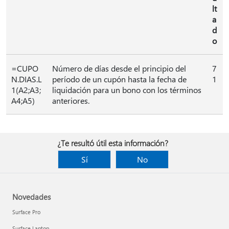
lt
a
d
o
=CUPO
Número de días desde el principio del
7
N.DIAS.L
período de un cupón hasta la fecha de
1
1(A2;A3;
liquidación para un bono con los términos
A4;A5)
anteriores.
¿Te resultó útil esta información?
Sí
No
Novedades
Surface Pro
Surface Laptop