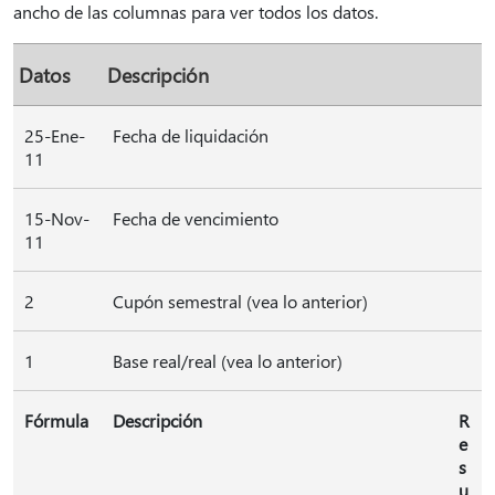
ancho de las columnas para ver todos los datos.
Datos
Descripción
25-Ene-
Fecha de liquidación
11
15-Nov-
Fecha de vencimiento
11
2
Cupón semestral (vea lo anterior)
1
Base real/real (vea lo anterior)
Fórmula
Descripción
R
e
s
u