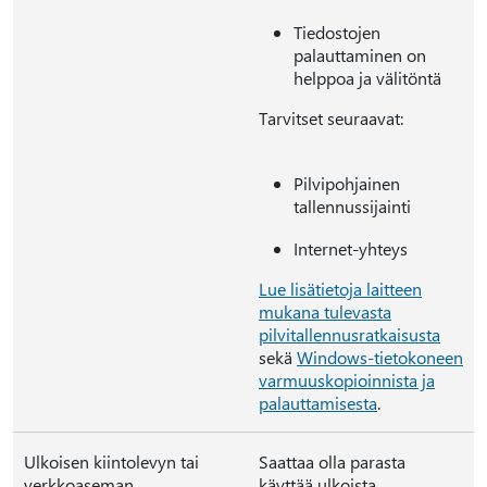
Tiedostojen
palauttaminen on
helppoa ja välitöntä
Tarvitset seuraavat:
Pilvipohjainen
tallennussijainti
Internet-yhteys
Lue lisätietoja laitteen
mukana tulevasta
pilvitallennusratkaisusta
sekä
Windows-tietokoneen
varmuuskopioinnista ja
palauttamisesta
.
Ulkoisen kiintolevyn tai
Saattaa olla parasta
verkkoaseman
käyttää ulkoista