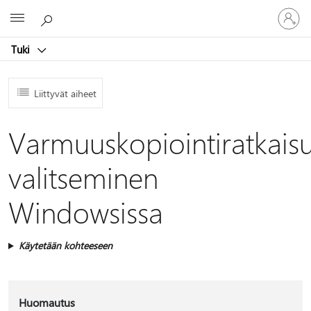
Kirjaudu
Microsoft
sisään
tilille
Tuki
Liittyvät aiheet
Varmuuskopiointiratkais
valitseminen
Windowsissa
Käytetään kohteeseen
Huomautus