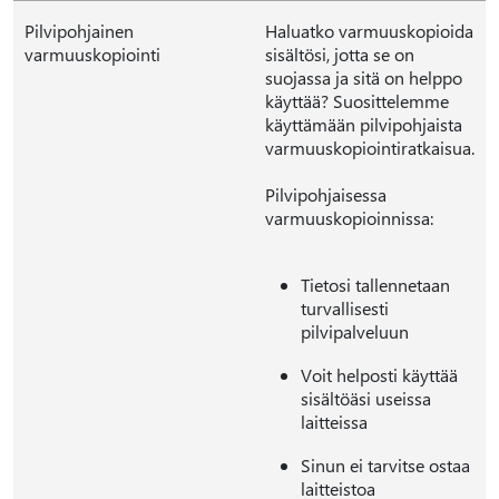
Pilvipohjainen
Haluatko varmuuskopioida
varmuuskopiointi
sisältösi, jotta se on
suojassa ja sitä on helppo
käyttää? Suosittelemme
käyttämään pilvipohjaista
varmuuskopiointiratkaisua.
Pilvipohjaisessa
varmuuskopioinnissa:
Tietosi tallennetaan
turvallisesti
pilvipalveluun
Voit helposti käyttää
sisältöäsi useissa
laitteissa
Sinun ei tarvitse ostaa
laitteistoa