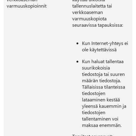
varmuuskopioinnit
tallennuslaitetta tai
verkkoaseman
varmuuskopiota
seuraavissa tapauksissa:
Kun Internet-yhteys ei
ole käytettävissä
Kun haluat tallentaa
suurikokoisia
tiedostoja tai suuren
määrän tiedostoja.
Tällaisissa tilanteissa
tiedostojen
lataaminen kestää
yleensä kauemmin ja
tiedostojen
tallentaminen voi
maksaa enemmän.