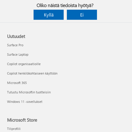
Oliko näistä tiedoista hyötyä?
Kyllä
Ei
Uutuudet
Surface Pro
Surface Laptop
Copilot organisaatioille
Copilot henkilökohtaiseen käyttöön
Microsoft 365
Tutustu Microsoftin tuotteisiin
Windows 11 -sovellukset
Microsoft Store
Tiliprofiili