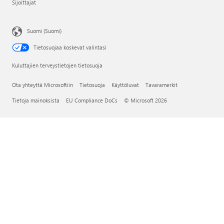
Sijoittajat
Suomi (Suomi)
Tietosuojaa koskevat valintasi
Kuluttajien terveystietojen tietosuoja
Ota yhteyttä Microsoftiin
Tietosuoja
Käyttöluvat
Tavaramerkit
Tietoja mainoksista
EU Compliance DoCs
© Microsoft 2026