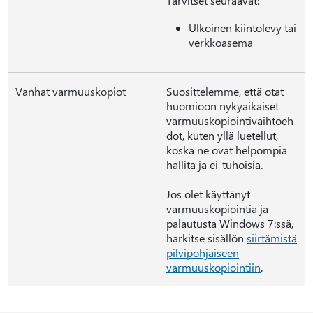
Tarvitset seuraavat:
Ulkoinen kiintolevy tai
verkkoasema
Vanhat varmuuskopiot
Suosittelemme, että otat
huomioon nykyaikaiset
varmuuskopiointivaihtoeh
dot, kuten yllä luetellut,
koska ne ovat helpompia
hallita ja ei-tuhoisia.
Jos olet käyttänyt
varmuuskopiointia ja
palautusta Windows 7:ssä,
harkitse sisällön
siirtämistä
pilvipohjaiseen
varmuuskopiointiin
.