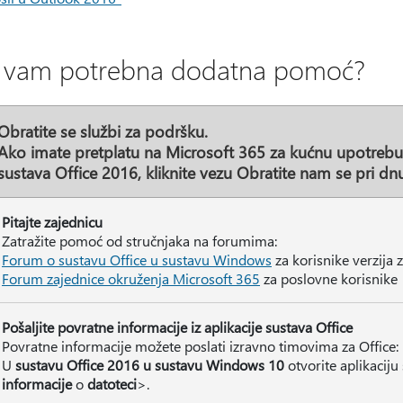
li vam potrebna dodatna pomoć?
Obratite se službi za podršku.
Ako imate pretplatu na Microsoft 365 za kućnu upotrebu i
sustava Office 2016, kliknite vezu
Obratite nam
se pri dnu
Pitajte zajednicu
Zatražite pomoć od stručnjaka na forumima:
Forum o sustavu Office u sustavu Windows
za korisnike verzija
Forum zajednice okruženja Microsoft 365
za poslovne korisnike
Pošaljite povratne informacije iz aplikacije sustava Office
Povratne informacije možete poslati izravno timovima za Office:
U
sustavu Office 2016 u sustavu Windows 10
otvorite aplikaciju 
informacije
o
datoteci
>.