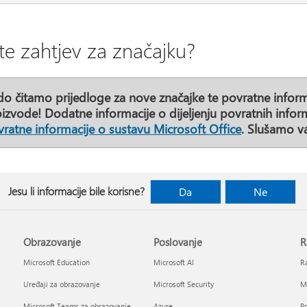
te zahtjev za značajku?
o čitamo prijedloge za nove značajke te povratne inform
izvode! Dodatne informacije o dijeljenju povratnih infor
ratne informacije o sustavu Microsoft Office
. Slušamo va
Jesu li informacije bile korisne?
Da
Ne
Obrazovanje
Poslovanje
R
Microsoft Education
Microsoft AI
Ra
Uređaji za obrazovanje
Microsoft Security
Mi
Microsoft Teams za obrazovanje
Azure
Po