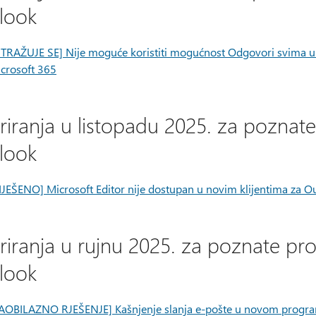
look
STRAŽUJE SE] Nije moguće koristiti mogućnost Odgovori svima 
crosoft 365
riranja u listopadu 2025. za pozn
look
IJEŠENO] Microsoft Editor nije dostupan u novim klijentima za O
riranja u rujnu 2025. za poznate 
look
AOBILAZNO RJEŠENJE] Kašnjenje slanja e-pošte u novom progr