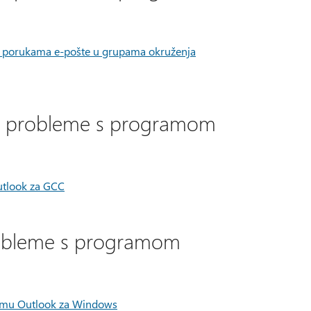
u porukama e-pošte u grupama okruženja
ate probleme s programom
utlook za GCC
probleme s programom
amu Outlook za Windows