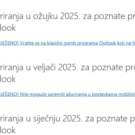
riranja u ožujku 2025. za poznate
look
IJEŠENO] Vratite se na klasični gumb programa Outlook koji ne
riranja u veljači 2025. za poznate
look
IJEŠENO] Nije moguće spremiti ažuriranja u postavkama mobilni
riranja u siječnju 2025. za poznat
look