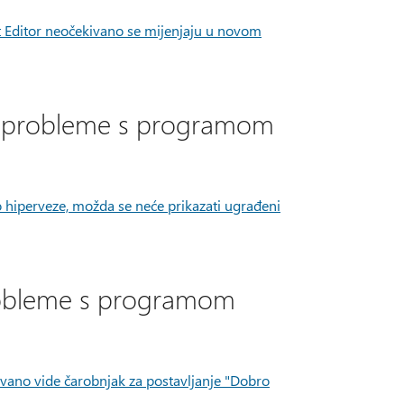
ft Editor neočekivano se mijenjaju u novom
te probleme s programom
 hiperveze, možda se neće prikazati ugrađeni
probleme s programom
ano vide čarobnjak za postavljanje "Dobro