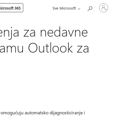
Prijavite
icrosoft 365
Sve Microsoft
se
u
svoj
račun
šenja za nedavne
amu Outlook za
i omogućuju automatsko dijagnosticiranje i