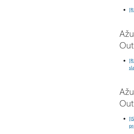
[R
Ažu
Out
[R
sl
Ažu
Out
[I
pr