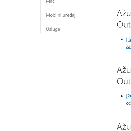
Mac
Ažu
Mobilni uređaji
Out
Usluge
[I
za
Ažu
Out
[P
od
Ažu