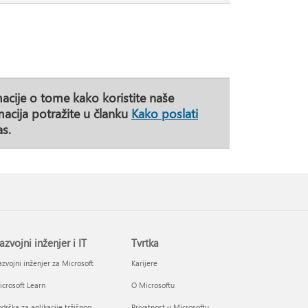
acije o tome kako koristite naše
macija potražite u članku
Kako poslati
s.
azvojni inženjer i IT
Tvrtka
zvojni inženjer za Microsoft
Karijere
crosoft Learn
O Microsoftu
drška za aplikacije tržišnog
Privatnost u Microsoftu