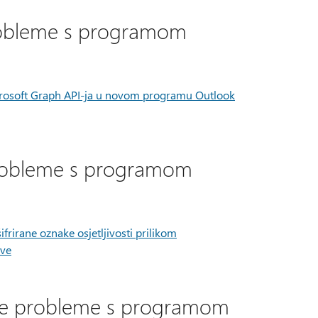
probleme s programom
crosoft Graph API-ja u novom programu Outlook
 probleme s programom
rirane oznake osjetljivosti prilikom
ove
ate probleme s programom