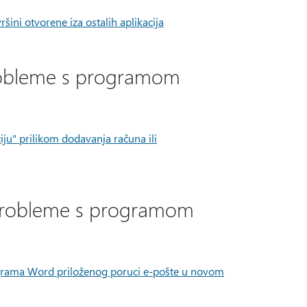
ni otvorene iza ostalih aplikacija
probleme s programom
iju" prilikom dodavanja računa ili
e probleme s programom
grama Word priloženog poruci e-pošte u novom