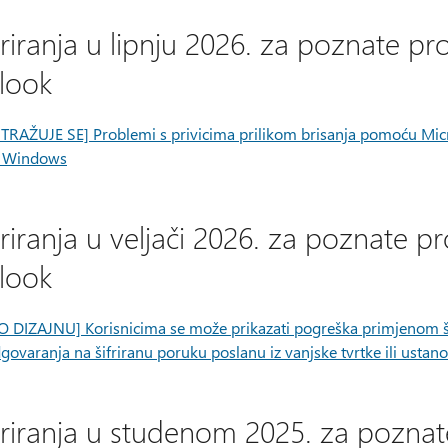
riranja u lipnju 2026. za poznate 
look
STRAŽUJE SE] Problemi s privicima prilikom brisanja pomoću Mi
 Windows
riranja u veljači 2026. za poznate
look
O DIZAJNU] Korisnicima se može prikazati pogreška primjenom šif
govaranja na šifriranu poruku poslanu iz vanjske tvrtke ili ustan
riranja u studenom 2025. za pozn