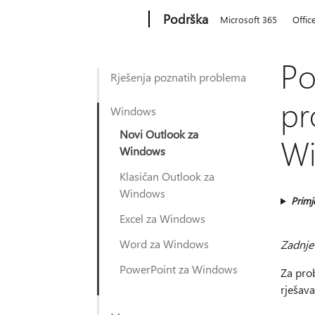
Microsoft
Podrška
Microsoft 365
Offic
Po
Rješenja poznatih problema
pr
Windows
Novi Outlook za
W
Windows
Klasičan Outlook za
Windows
Primj
Excel za Windows
Word za Windows
Zadnje 
PowerPoint za Windows
Za prob
rješav