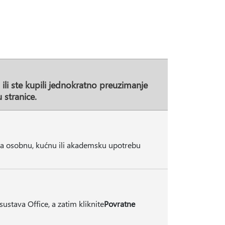
li ste kupili jednokratno preuzimanje
 stranice.
 za osobnu, kućnu ili akademsku upotrebu
sustava Office, a zatim kliknite
Povratne