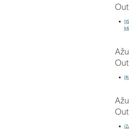
Out
[I
Mi
Ažu
Out
[R
Ažu
Out
[Z