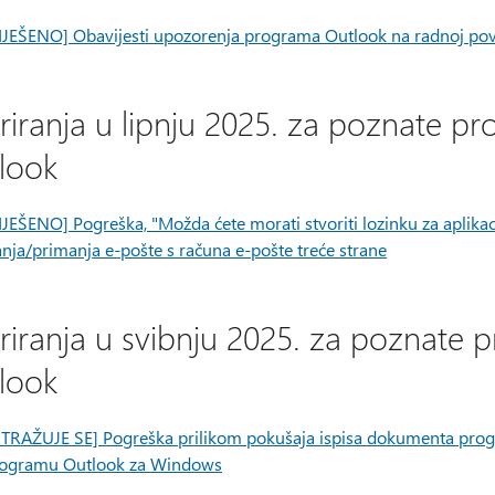
IJEŠENO] Obavijesti upozorenja programa Outlook na radnoj površi
riranja u lipnju 2025. za poznate 
look
IJEŠENO] Pogreška, "Možda ćete morati stvoriti lozinku za aplikac
anja/primanja e-pošte s računa e-pošte treće strane
riranja u svibnju 2025. za poznat
look
STRAŽUJE SE] Pogreška prilikom pokušaja ispisa dokumenta pro
ogramu Outlook za Windows