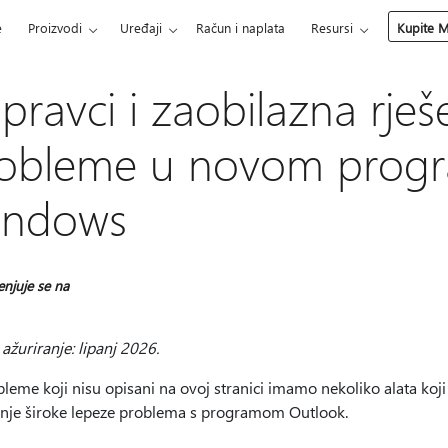
e
Proizvodi
Uređaji
Račun i naplata
Resursi
Kupite M
pravci i zaobilazna rje
obleme u novom progr
indows
enjuje se na
ažuriranje: lipanj 2026.
leme koji nisu opisani na ovoj stranici imamo nekoliko alata koj
anje široke lepeze problema s programom Outlook.