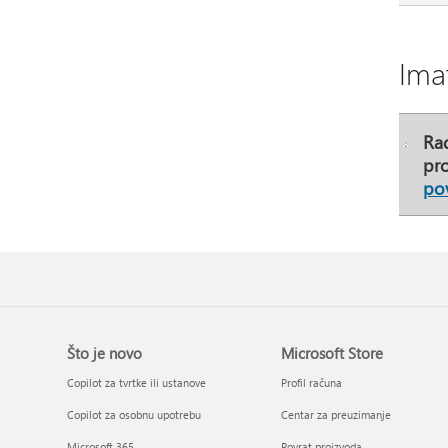
Ima
Rad
pro
pov
Što je novo
Microsoft Store
Copilot za tvrtke ili ustanove
Profil računa
Copilot za osobnu upotrebu
Centar za preuzimanje
Microsoft 365
Povrat proizvoda