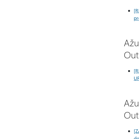
[R
pr
Ažu
Out
[R
UR
Ažu
Out
[Z
do