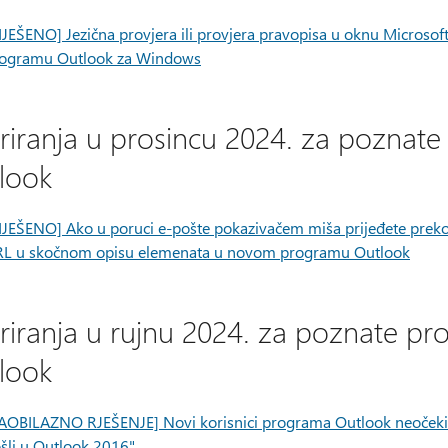
IJEŠENO] Jezična provjera ili provjera pravopisa u oknu Microso
ogramu Outlook za Windows
riranja u prosincu 2024. za pozna
look
IJEŠENO] Ako u poruci e-pošte pokazivačem miša prijeđete preko
L u skočnom opisu elemenata u novom programu Outlook
riranja u rujnu 2024. za poznate 
look
AOBILAZNO RJEŠENJE] Novi korisnici programa Outlook neočekiv
šli u Outlook 2016"