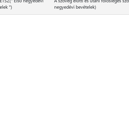
TSZ(" Első negyedévi
A szöveg előtti és utáni fölösleges szó
elek ")
negyedévi bevételek)