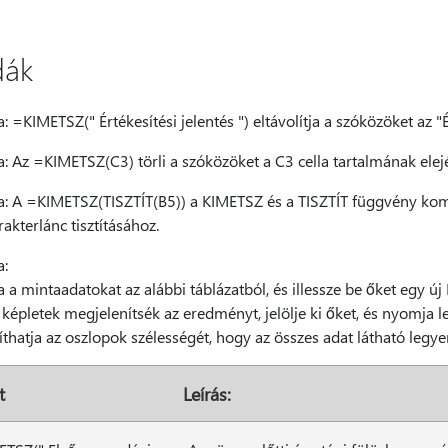
dák
a: =KIMETSZ(" Értékesítési jelentés ") eltávolítja a szóközöket az "
a: Az =KIMETSZ(C3) törli a szóközöket a C3 cella tartalmának ele
da: A =KIMETSZ(TISZTÍT(B5)) a KIMETSZ és a TISZTÍT függvény komb
rakterlánc tisztításához.
a:
 a mintaadatokat az alábbi táblázatból, és illessze be őket egy új
képletek megjelenítsék az eredményt, jelölje ki őket, és nyomja le
hatja az oszlopok szélességét, hogy az összes adat látható legye
t
Leírás: