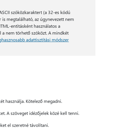
ASCII szóközkaraktert (a 32-es kódú
r is megtalálható, az úgynevezett nem
 HTML-entitásként használatos a
 a nem törhető szóközt. A mindkét
eghasznosabb adattisztítási módszer
 használja. Kötelező megadni.
t. A szöveget idézőjelek közé kell tenni.
t el szeretné távolítani.