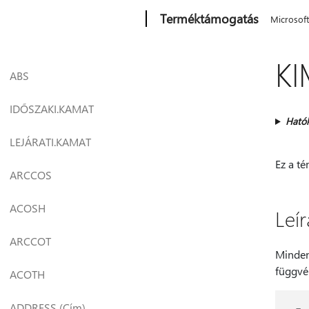
Microsoft
Terméktámogatás
Microsof
KI
ABS
IDŐSZAKI.KAMAT
Ható
LEJÁRATI.KAMAT
Ez a t
ARCCOS
ACOSH
Leír
ARCCOT
Minden
függvé
ACOTH
ADDRESS (Cím)