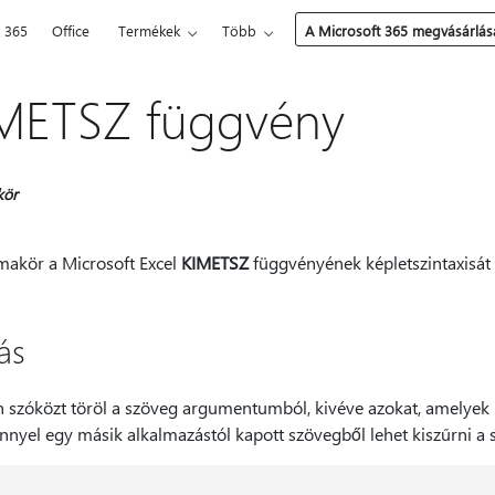
t 365
Office
Termékek
Több
A Microsoft 365 megvásárlás
METSZ függvény
kör
émakör a Microsoft Excel
KIMETSZ
függvényének képletszintaxisát 
ás
 szóközt töröl a szöveg argumentumból, kivéve azokat, amelyek 
nnyel egy másik alkalmazástól kapott szövegből lehet kiszűrni a 