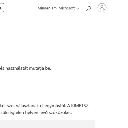
Jelentkezzen
a
Minden ami Microsoft
be
a
fiókjába
és használatát mutatja be.
két szót választanak el egymástól. A KIMETSZ
szükségtelen helyen levő szóközöket.