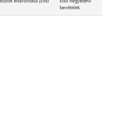
közök eltávolítása (Első
Első negyedévi
bevételek