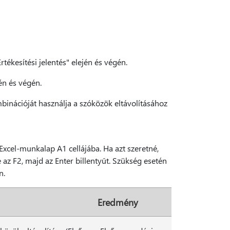
Értékesítési jelentés" elején és végén.
jén és végén.
inációját használja a szóközök eltávolításához
 Excel-munkalap A1 cellájába. Ha azt szeretné,
 az F2, majd az Enter billentyűt. Szükség esetén
n.
Eredmény