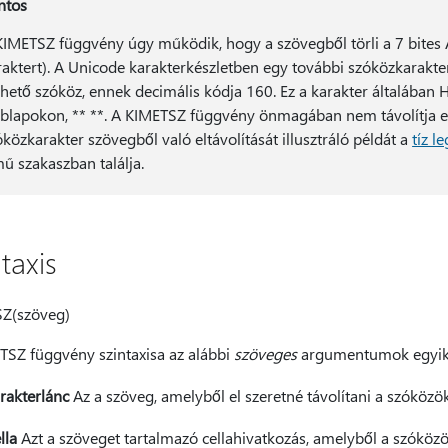
ntos
KIMETSZ függvény úgy működik, hogy a szövegből törli a 7 bites 
raktert). A Unicode karakterkészletben egy további szóközkarakte
rhető szóköz, ennek decimális kódja 160. Ez a karakter általában
blapokon, ** **. A KIMETSZ függvény önmagában nem távolítja el
óközkarakter szövegből való eltávolítását illusztráló példát a
tíz l
mű szakaszban találja.
taxis
Z(szöveg)
TSZ függvény szintaxisa az alábbi
szöveges
argumentumok egyikét
rakterlánc
Az a szöveg, amelyből el szeretné távolítani a szóközöke
lla
Azt a szöveget tartalmazó cellahivatkozás, amelyből a szóközöke