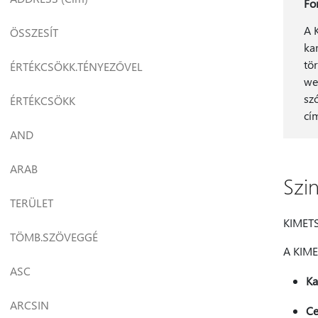
Fo
A 
ÖSSZESÍT
ka
tö
ÉRTÉKCSÖKK.TÉNYEZŐVEL
we
sz
ÉRTÉKCSÖKK
cí
AND
ARAB
Szin
TERÜLET
KIMETS
TÖMB.SZÖVEGGÉ
A KIME
ASC
Ka
ARCSIN
Ce