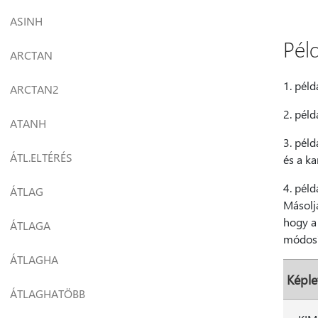
ASINH
Pél
ARCTAN
1. péld
ARCTAN2
2. péld
ATANH
3. pél
ÁTL.ELTÉRÉS
és a ka
4. péld
ÁTLAG
Másolja
hogy a 
ÁTLAGA
módosít
ÁTLAGHA
Képle
ÁTLAGHATÖBB