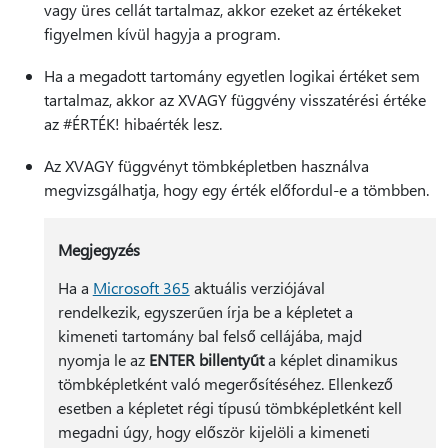
vagy üres cellát tartalmaz, akkor ezeket az értékeket
figyelmen kívül hagyja a program.
Ha a megadott tartomány egyetlen logikai értéket sem
tartalmaz, akkor az XVAGY függvény visszatérési értéke
az #ÉRTÉK! hibaérték lesz.
Az XVAGY függvényt tömbképletben használva
megvizsgálhatja, hogy egy érték előfordul-e a tömbben.
Megjegyzés
Ha a
Microsoft 365
aktuális verziójával
rendelkezik, egyszerűen írja be a képletet a
kimeneti tartomány bal felső cellájába, majd
nyomja le az
ENTER billentyűt
a képlet dinamikus
tömbképletként való megerősítéséhez. Ellenkező
esetben a képletet régi típusú tömbképletként kell
megadni úgy, hogy először kijelöli a kimeneti