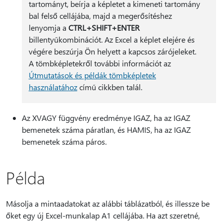
tartományt, beírja a képletet a kimeneti tartomány
bal felső cellájába, majd a megerősítéshez
lenyomja a
CTRL+SHIFT+ENTER
billentyűkombinációt. Az Excel a képlet elejére és
végére beszúrja Ön helyett a kapcsos zárójeleket.
A tömbképletekről további információt az
Útmutatások és példák tömbképletek
használatához
című cikkben talál.
Az XVAGY függvény eredménye IGAZ, ha az IGAZ
bemenetek száma páratlan, és HAMIS, ha az IGAZ
bemenetek száma páros.
Példa
Másolja a mintaadatokat az alábbi táblázatból, és illessze be
őket egy új Excel-munkalap A1 cellájába. Ha azt szeretné,