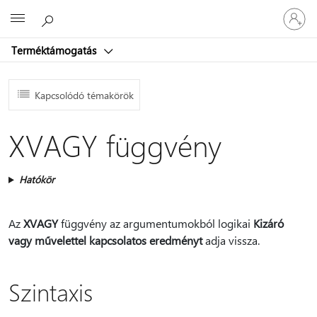
Jelentke
Microsoft
be
a
Terméktámogatás
fiókjába
Kapcsolódó témakörök
XVAGY függvény
Hatókör
Az
XVAGY
függvény az argumentumokból logikai
Kizáró
vagy művelettel kapcsolatos eredményt
adja vissza.
Szintaxis