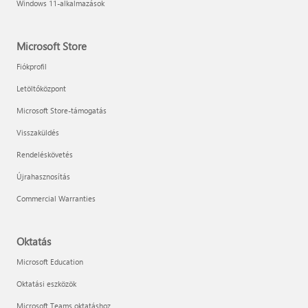
Windows 11-alkalmazások
Microsoft Store
Fiókprofil
Letöltőközpont
Microsoft Store-támogatás
Visszaküldés
Rendeléskövetés
Újrahasznosítás
Commercial Warranties
Oktatás
Microsoft Education
Oktatási eszközök
Microsoft Teams oktatáshoz