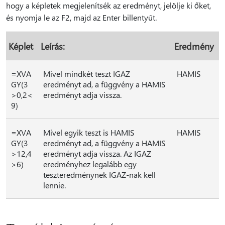
hogy a képletek megjelenítsék az eredményt, jelölje ki őket,
és nyomja le az F2, majd az Enter billentyűt.
Képlet
Leírás:
Eredmény
=XVA
Mivel mindkét teszt IGAZ
HAMIS
GY(3
eredményt ad, a függvény a HAMIS
>0,2<
eredményt adja vissza.
9)
=XVA
Mivel egyik teszt is HAMIS
HAMIS
GY(3
eredményt ad, a függvény a HAMIS
>12,4
eredményt adja vissza. Az IGAZ
>6)
eredményhez legalább egy
teszteredménynek IGAZ-nak kell
lennie.