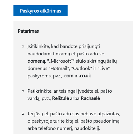
Paskyros atkūrimas
Patarimas
Įsitikinkite, kad bandote prisijungti
naudodami tinkamą el. pašto adreso
domeną
. "„Microsoft“" siūlo skirtingų šalių
domenus "Hotmail", "Outlook" ir "Live"
paskyroms, pvz.,
.com
ir
.co.uk
Patikrinkite, ar teisingai įvedėte el. pašto
vardą, pvz.,
Reištulė
arba
Rachaelė
Jei jūsų el. pašto adresas nebuvo atpažintas,
o paskyroje turite kitą el. pašto pseudonimą
arba telefono numerį, naudokite jį.