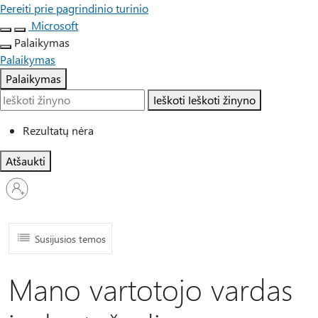
Pereiti prie pagrindinio turinio
Microsoft
Palaikymas
Palaikymas
Palaikymas
Ieškoti
Ieškoti žinyno
Rezultatų nėra
Atšaukti
Prisijunkite
prie
paskyros
Susijusios temos
Mano vartotojo vardas