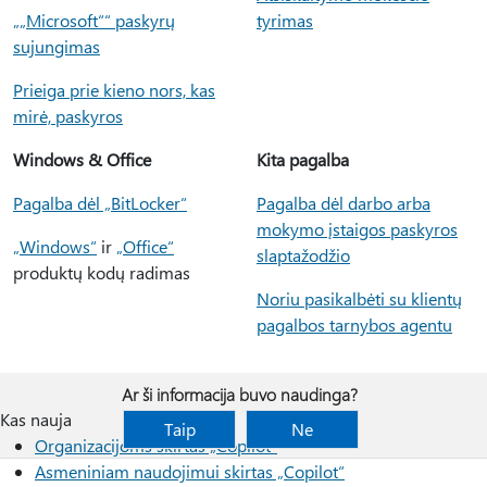
„„Microsoft““ paskyrų
tyrimas
sujungimas
Prieiga prie kieno nors, kas
mirė, paskyros
Windows & Office
Kita pagalba
Pagalba dėl „BitLocker“
Pagalba dėl darbo arba
mokymo įstaigos paskyros
„Windows“
ir
„Office“
slaptažodžio
produktų kodų radimas
Noriu pasikalbėti su klientų
pagalbos tarnybos agentu
Ar ši informacija buvo naudinga?
Kas nauja
Taip
Ne
Organizacijoms skirtas „Copilot“
Asmeniniam naudojimui skirtas „Copilot“