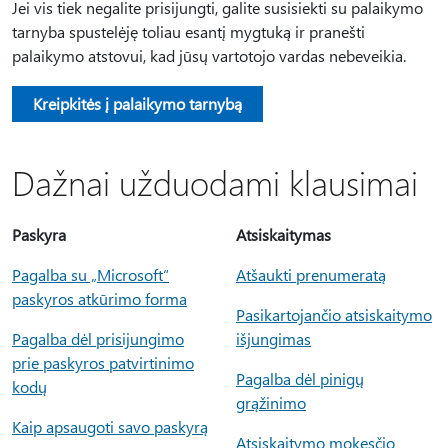
Jei vis tiek negalite prisijungti, galite susisiekti su palaikymo
tarnyba spustelėję toliau esantį mygtuką ir pranešti
palaikymo atstovui, kad jūsų vartotojo vardas nebeveikia.
Kreipkitės į palaikymo tarnybą
Dažnai užduodami klausimai
Paskyra
Atsiskaitymas
Pagalba su „Microsoft“
Atšaukti prenumeratą
paskyros atkūrimo forma
Pasikartojančio atsiskaitymo
Pagalba dėl prisijungimo
išjungimas
prie paskyros patvirtinimo
Pagalba dėl pinigų
kodų
grąžinimo
Kaip apsaugoti savo paskyrą
Atsiskaitymo mokesčio