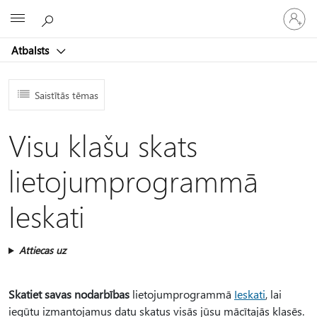
Pieraksti
Microsoft
savā
kontā
Atbalsts
Saistītās tēmas
Visu klašu skats
lietojumprogrammā
Ieskati
Attiecas uz
Skatiet savas nodarbības
lietojumprogrammā
Ieskati
, lai
iegūtu izmantojamus datu skatus visās jūsu mācītajās klasēs.