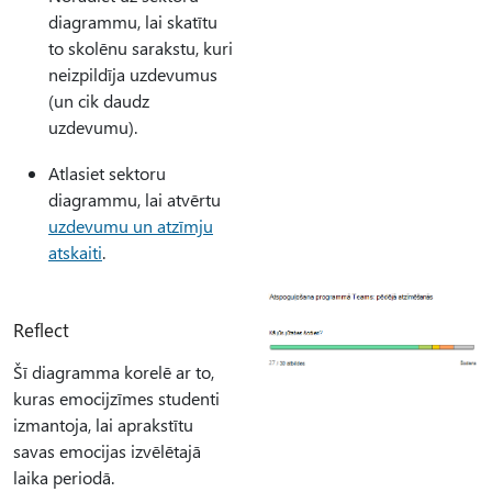
diagrammu, lai skatītu
to skolēnu sarakstu, kuri
neizpildīja uzdevumus
(un cik daudz
uzdevumu).
Atlasiet sektoru
diagrammu, lai atvērtu
uzdevumu un atzīmju
atskaiti
.
Reflect
Šī diagramma korelē ar to,
kuras emocijzīmes studenti
izmantoja, lai aprakstītu
savas emocijas izvēlētajā
laika periodā.