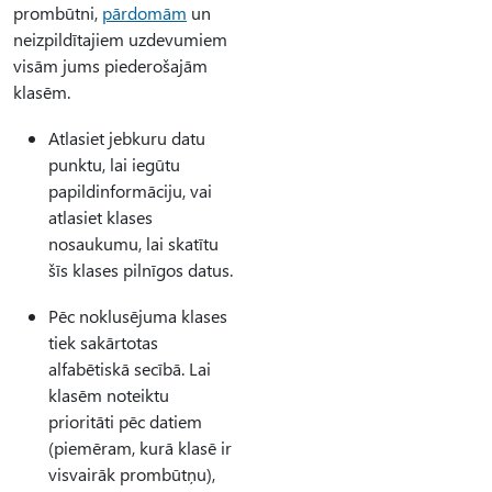
prombūtni,
pārdomām
un
neizpildītajiem uzdevumiem
visām jums piederošajām
klasēm.
Atlasiet jebkuru datu
punktu, lai iegūtu
papildinformāciju, vai
atlasiet klases
nosaukumu, lai skatītu
šīs klases pilnīgos datus.
Pēc noklusējuma klases
tiek sakārtotas
alfabētiskā secībā. Lai
klasēm noteiktu
prioritāti pēc datiem
(piemēram, kurā klasē ir
visvairāk prombūtņu),