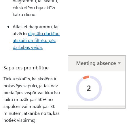
diagrammu, lai skatītu,
cik skolēnu bija aktīvi
katru dienu.
Atlasiet diagrammu, lai
atvērtu
digitālo darbību
atskaiti un filtrētu pēc
darbības veida.
Sapulces prombūtne
Tiek uzskatīts, ka skolēns ir
nokavējis sapulci, ja tas nav
piedalījies vispār vai tikai īsu
laiku (mazāk par 50% no
sapulces vai mazāk par 30
minūtēm, atkarībā no tā, kas
notiek vispirms).