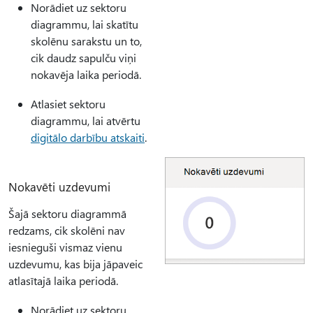
Norādiet uz sektoru
diagrammu, lai skatītu
skolēnu sarakstu un to,
cik daudz sapulču viņi
nokavēja laika periodā.
Atlasiet sektoru
diagrammu, lai atvērtu
digitālo darbību atskaiti
.
Nokavēti uzdevumi
Šajā sektoru diagrammā
redzams, cik skolēni nav
iesnieguši vismaz vienu
uzdevumu, kas bija jāpaveic
atlasītajā laika periodā.
Norādiet uz sektoru