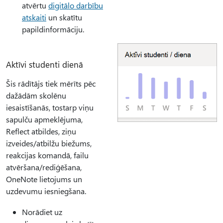
atvērtu
digitālo darbību
atskaiti
un skatītu
papildinformāciju.
Aktīvi studenti dienā
Šis rādītājs tiek mērīts pēc
dažādām skolēnu
iesaistīšanās, tostarp viņu
sapulču apmeklējuma,
Reflect atbildes, ziņu
izveides/atbilžu biežums,
reakcijas komandā, failu
atvēršana/rediģēšana,
OneNote lietojums un
uzdevumu iesniegšana.
Norādiet uz