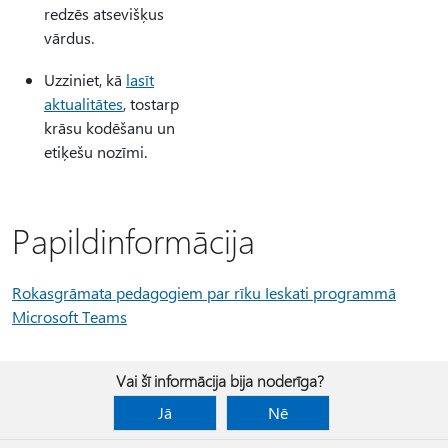
redzēs atsevišķus
vārdus.
Uzziniet, kā
lasīt
aktualitātes
, tostarp
krāsu kodēšanu un
etiķešu nozīmi.
Papildinformācija
Rokasgrāmata pedagogiem par rīku Ieskati programmā
Microsoft Teams
Vai šī informācija bija noderīga?
Jā
Nē