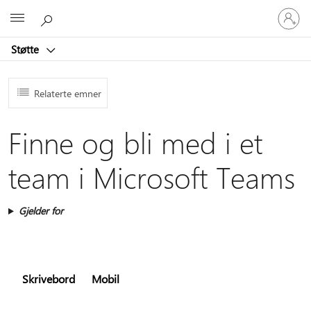
Logg
Microsoft
på
kontoen
Støtte
din
Relaterte emner
Finne og bli med i et
team i Microsoft Teams
Gjelder for
Skrivebord
Mobil