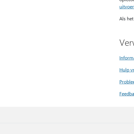
uitvoe
Als he
Ver
Inform
Hulp v
Proble
Feedba