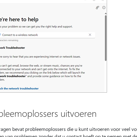
bleemoplossers uitvoeren
ragen bevat probleemoplossers die u kunt uitvoeren voor veel vo
en van problemen zonder dat u contact hoeft op te nemen met d