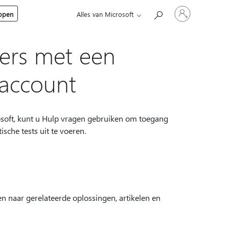
Meld
kopen
Alles van Microsoft
je
aan
bij
je
ers met een
account
laccount
osoft, kunt u Hulp vragen gebruiken om toegang
che tests uit te voeren.
n naar gerelateerde oplossingen, artikelen en