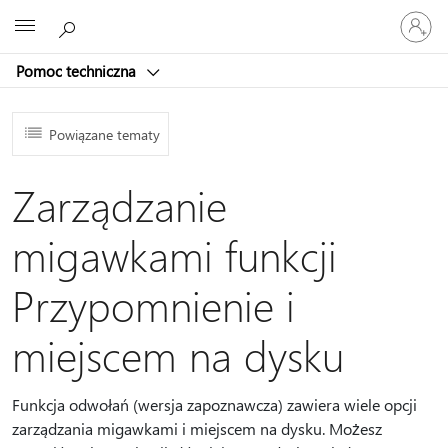
Zaloguj
Microsoft
się
do
Pomoc techniczna
swojego
konta
Powiązane tematy
Zarządzanie
migawkami funkcji
Przypomnienie i
miejscem na dysku
Funkcja odwołań (wersja zapoznawcza) zawiera wiele opcji
zarządzania migawkami i miejscem na dysku. Możesz