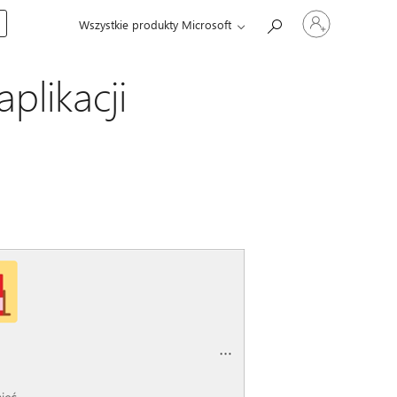
Zaloguj
Wszystkie produkty Microsoft
się
do
swojego
konta
plikacji