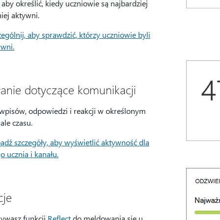
, aby określić, kiedy uczniowie są najbardziej
niej aktywni.
gólnij, aby sprawdzić, którzy uczniowie byli
ywni.
łanie dotyczące komunikacji
 wpisów, odpowiedzi i reakcji w określonym
ale czasu.
dź szczegóły, aby wyświetlić aktywność dla
 ucznia i kanału.
je
żywasz funkcji
Reflect
do meldowania się u