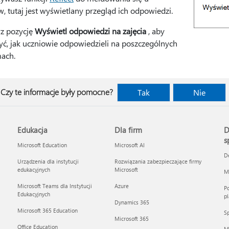
, tutaj jest wyświetlany przegląd ich odpowiedzi.
z pozycję
Wyświetl odpowiedzi na zajęcia
, aby
yć, jak uczniowie odpowiedzieli na poszczególnych
mach.
Czy te informacje były pomocne?
Tak
Nie
Edukacja
Dla firm
D
s
Microsoft Education
Microsoft AI
D
Urządzenia dla instytucji
Rozwiązania zabezpieczające firmy
edukacyjnych
Microsoft
Mi
Microsoft Teams dla Instytucji
Azure
Po
Edukacyjnych
pl
Dynamics 365
Microsoft 365 Education
Sp
Microsoft 365
Office Education
M