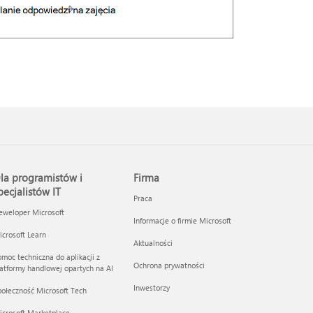
la programistów i
Firma
pecjalistów IT
Praca
eweloper Microsoft
Informacje o firmie Microsoft
crosoft Learn
Aktualności
moc techniczna do aplikacji z
Ochrona prywatności
atformy handlowej opartych na AI
Inwestorzy
ołeczność Microsoft Tech
icrosoft Marketplace