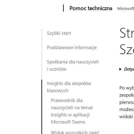
Microsoft
Pomoc techniczna
Microsof
St
Szybki start
Sz
Podstawowe informacje
Spotkania dla nauczycieli
i uczniów
Doty
Insights dla zespołów
Po wyb
klasowych
zespołu
Przewodnik dla
pierws
nauczycieli na temat
możesz
Insights w aplikacji
widoki
Microsoft Teams
Widok wszystkich zajęć