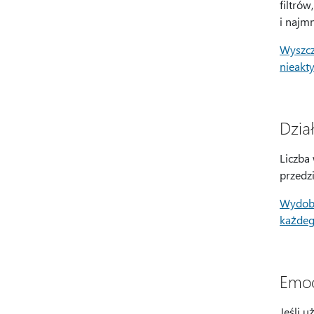
filtrów
i najm
Wyszcze
nieakt
Dzia
Liczba
przedzi
Wydobą
każdego
Emoc
Jeśli u