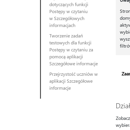
dotyczących funkcji
Stro
Postępy w czytaniu
domy
w Szczegółowych
akty
informacjach
wybi
Tworzenie zadań
wysz
testowych dla funkcji
filtr
Postępy w czytaniu za
pomocą aplikacji
Szczegółowe informacje
Zaa
Przejrzystość uczniów w
aplikacji Szczegółowe
informacje
Dzia
Zobacz,
wybier