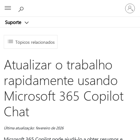
Entre
Microsoft
em
sua
Suporte
conta
Tópicos relacionados
Atualizar o trabalho
rapidamente usando
Microsoft 365 Copilot
Chat
Última atualização: fevereiro de 2026
Microsoft 365 Copilot pode ajudá-lo a obter resumos e