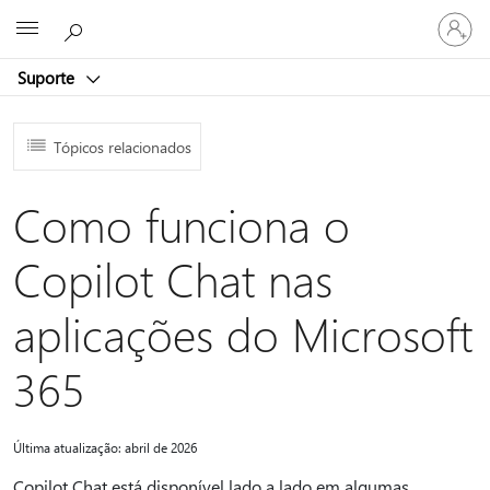
Entre
Microsoft
em
sua
Suporte
conta
Tópicos relacionados
Como funciona o
Copilot Chat nas
aplicações do Microsoft
365
Última atualização: abril de 2026
Copilot Chat está disponível lado a lado em algumas