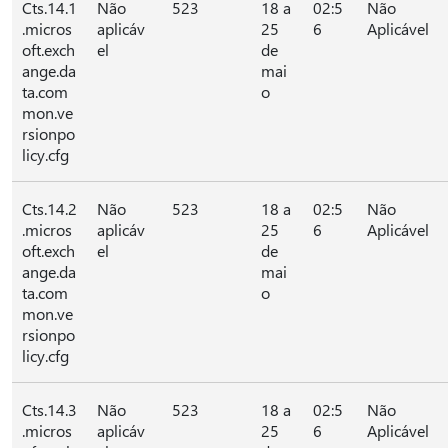
Cts.14.1
Não
523
18 a
02:5
Não
.micros
aplicáv
25
6
Aplicável
oft.exch
el
de
ange.da
mai
ta.com
o
mon.ve
rsionpo
licy.cfg
Cts.14.2
Não
523
18 a
02:5
Não
.micros
aplicáv
25
6
Aplicável
oft.exch
el
de
ange.da
mai
ta.com
o
mon.ve
rsionpo
licy.cfg
Cts.14.3
Não
523
18 a
02:5
Não
.micros
aplicáv
25
6
Aplicável