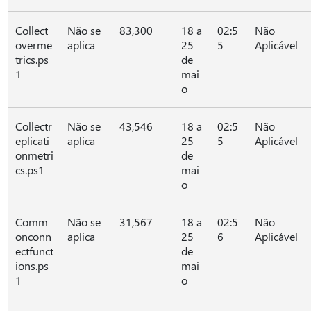
Collect
Não se
83,300
18 a
02:5
Não
overme
aplica
25
5
Aplicável
trics.ps
de
1
mai
o
Collectr
Não se
43,546
18 a
02:5
Não
eplicati
aplica
25
5
Aplicável
onmetri
de
cs.ps1
mai
o
Comm
Não se
31,567
18 a
02:5
Não
onconn
aplica
25
6
Aplicável
ectfunct
de
ions.ps
mai
1
o