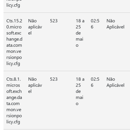
licy.cfg
Cts.15.2
Não
523
18 a
02:5
Não
0.micro
aplicáv
25
6
Aplicável
soft.exc
el
de
hange.d
mai
ata.com
o
mon.ve
rsionpo
licy.cfg
Cts.8.1.
Não
523
18 a
02:5
Não
micros
aplicáv
25
6
Aplicável
oft.exch
el
de
ange.da
mai
ta.com
o
mon.ve
rsionpo
licy.cfg