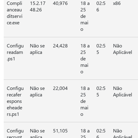
Compli
15.2.17
40,976
18 a
02:5
x86
anceau
48.26
25
6
ditservi
de
ce.exe
mai
o
Configu
Não se
24,428
18 a
02:5
Não
readam
aplica
25
5
Aplicável
.ps1
de
mai
o
Configu
Não se
22,004
18 a
02:5
Não
recafer
aplica
25
5
Aplicável
espons
de
eheade
mai
rs.ps1
o
Configu
Não se
51,105
18 a
02:5
Não
recrypt
aplica
25
6
Aplicável