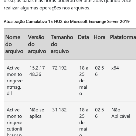
disso, as datas e as horas poderão ser alteradas quando você
realizar algumas operações nos arquivos.
Atualização Cumulativa 15 HU2 do Microsoft Exchange Server 2019
Nome
Versão
Tamanho
Data
Hora
Plataforma
do
do
do
arquivo
arquivo
arquivo
Active
15.2.17
72,192
18 a
02:5
x64
monito
48.26
25
6
ringeve
de
ntmsg.
mai
dll
o
Active
Não se
31,182
18 a
02:5
Não
monito
aplica
25
6
Aplicável
ringexe
de
cutionli
mai
brary.p
o