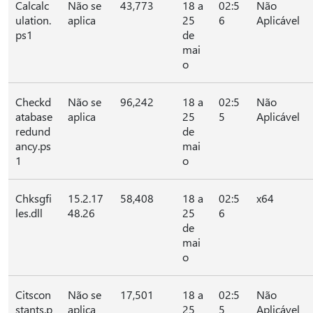
Calcalc
Não se
43,773
18 a
02:5
Não
ulation.
aplica
25
6
Aplicável
ps1
de
mai
o
Checkd
Não se
96,242
18 a
02:5
Não
atabase
aplica
25
5
Aplicável
redund
de
ancy.ps
mai
1
o
Chksgfi
15.2.17
58,408
18 a
02:5
x64
les.dll
48.26
25
6
de
mai
o
Citscon
Não se
17,501
18 a
02:5
Não
stants.p
aplica
25
5
Aplicável