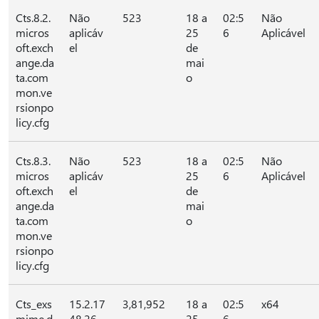
Cts.8.2.
Não
523
18 a
02:5
Não
micros
aplicáv
25
6
Aplicável
oft.exch
el
de
ange.da
mai
ta.com
o
mon.ve
rsionpo
licy.cfg
Cts.8.3.
Não
523
18 a
02:5
Não
micros
aplicáv
25
6
Aplicável
oft.exch
el
de
ange.da
mai
ta.com
o
mon.ve
rsionpo
licy.cfg
Cts_exs
15.2.17
3,81,952
18 a
02:5
x64
mime.d
48.26
25
6