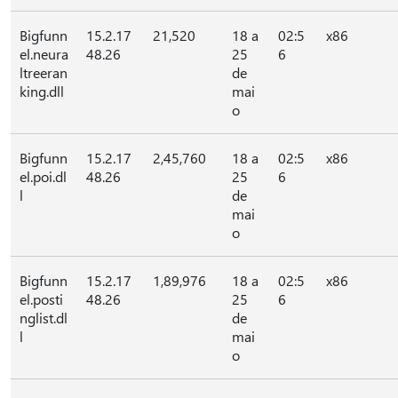
Bigfunn
15.2.17
21,520
18 a
02:5
x86
el.neura
48.26
25
6
ltreeran
de
king.dll
mai
o
Bigfunn
15.2.17
2,45,760
18 a
02:5
x86
el.poi.dl
48.26
25
6
l
de
mai
o
Bigfunn
15.2.17
1,89,976
18 a
02:5
x86
el.posti
48.26
25
6
nglist.dl
de
l
mai
o