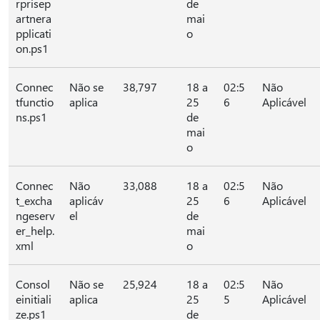
rprisep
de
artnera
mai
pplicati
o
on.ps1
Connec
Não se
38,797
18 a
02:5
Não
tfunctio
aplica
25
6
Aplicável
ns.ps1
de
mai
o
Connec
Não
33,088
18 a
02:5
Não
t_excha
aplicáv
25
6
Aplicável
ngeserv
el
de
er_help.
mai
xml
o
Consol
Não se
25,924
18 a
02:5
Não
einitiali
aplica
25
5
Aplicável
ze.ps1
de