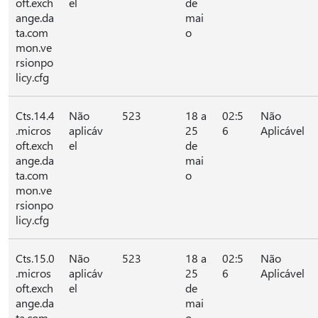
oft.exch
el
de
ange.da
mai
ta.com
o
mon.ve
rsionpo
licy.cfg
Cts.14.4
Não
523
18 a
02:5
Não
.micros
aplicáv
25
6
Aplicável
oft.exch
el
de
ange.da
mai
ta.com
o
mon.ve
rsionpo
licy.cfg
Cts.15.0
Não
523
18 a
02:5
Não
.micros
aplicáv
25
6
Aplicável
oft.exch
el
de
ange.da
mai
ta.com
o