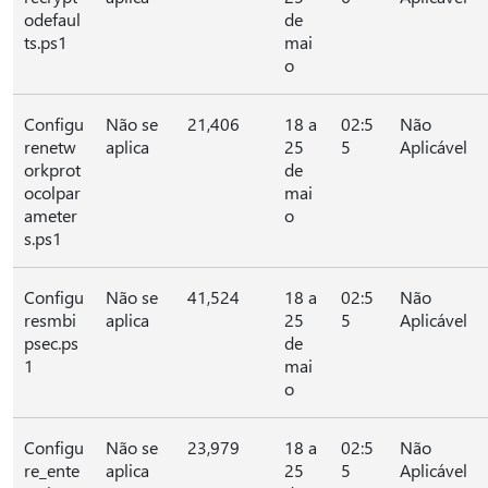
odefaul
de
ts.ps1
mai
o
Configu
Não se
21,406
18 a
02:5
Não
renetw
aplica
25
5
Aplicável
orkprot
de
ocolpar
mai
ameter
o
s.ps1
Configu
Não se
41,524
18 a
02:5
Não
resmbi
aplica
25
5
Aplicável
psec.ps
de
1
mai
o
Configu
Não se
23,979
18 a
02:5
Não
re_ente
aplica
25
5
Aplicável