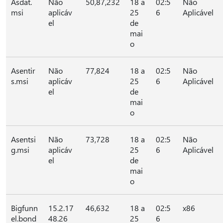
Asdat.
Não
50,87,232
18 a
02:5
Não
msi
aplicáv
25
6
Aplicável
el
de
mai
o
Asentir
Não
77,824
18 a
02:5
Não
s.msi
aplicáv
25
6
Aplicável
el
de
mai
o
Asentsi
Não
73,728
18 a
02:5
Não
g.msi
aplicáv
25
6
Aplicável
el
de
mai
o
Bigfunn
15.2.17
46,632
18 a
02:5
x86
el.bond
48.26
25
6