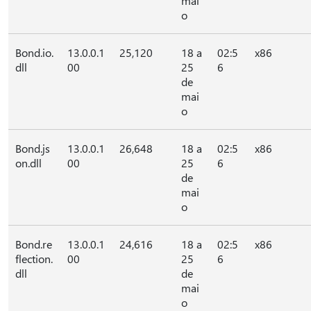
mai
o
Bond.io.
13.0.0.1
25,120
18 a
02:5
x86
dll
00
25
6
de
mai
o
Bond.js
13.0.0.1
26,648
18 a
02:5
x86
on.dll
00
25
6
de
mai
o
Bond.re
13.0.0.1
24,616
18 a
02:5
x86
flection.
00
25
6
dll
de
mai
o