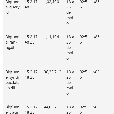
Bigfunn
15.2.17
1,02,400
18 a
02:5
x86
el.query
48.26
25
6
.dll
de
mai
o
Bigfunn
15.2.17
1,11,104
18 a
02:5
x86
el.ranki
48.26
25
6
ng.dll
de
mai
o
Bigfunn
15.2.17
36,35,712
18 a
02:5
x86
el.synth
48.26
25
6
eticdata
de
lib.dll
mai
o
Bigfunn
15.2.17
44,056
18 a
02:5
x86
el.tracin
48.26
25
6