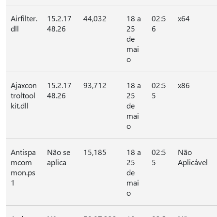
Airfilter.
15.2.17
44,032
18 a
02:5
x64
dll
48.26
25
6
de
mai
o
Ajaxcon
15.2.17
93,712
18 a
02:5
x86
troltool
48.26
25
5
kit.dll
de
mai
o
Antispa
Não se
15,185
18 a
02:5
Não
mcom
aplica
25
5
Aplicável
mon.ps
de
1
mai
o