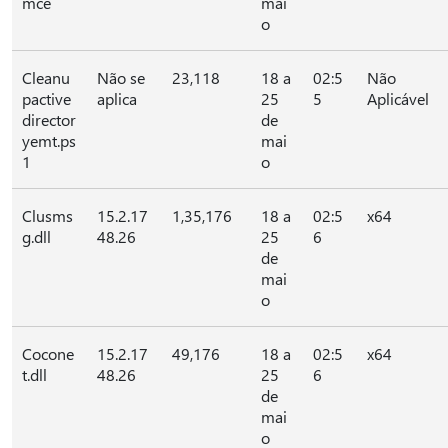
mce
mai
o
Cleanu
Não se
23,118
18 a
02:5
Não
pactive
aplica
25
5
Aplicável
director
de
yemt.ps
mai
1
o
Clusms
15.2.17
1,35,176
18 a
02:5
x64
g.dll
48.26
25
6
de
mai
o
Cocone
15.2.17
49,176
18 a
02:5
x64
t.dll
48.26
25
6
de
mai
o