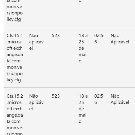
mon.ve
rsionpo
licy.cfg
Cts.15.1
Não
523
18 a
02:5
Não
.micros
aplicáv
25
6
Aplicável
oft.exch
el
de
ange.da
mai
ta.com
o
mon.ve
rsionpo
licy.cfg
Cts.15.2
Não
523
18 a
02:5
Não
.micros
aplicáv
25
6
Aplicável
oft.exch
el
de
ange.da
mai
ta.com
o
mon.ve
rsionpo