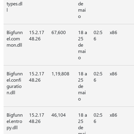
types.dl
de
l
mai
o
Bigfunn
15.2.17
67,600
18 a
02:5
x86
el.com
48.26
25
6
mon.dll
de
mai
o
Bigfunn
15.2.17
1,19,808
18 a
02:5
x86
el.confi
48.26
25
6
guratio
de
n.dll
mai
o
Bigfunn
15.2.17
46,104
18 a
02:5
x86
el.entro
48.26
25
6
py.dll
de
mai