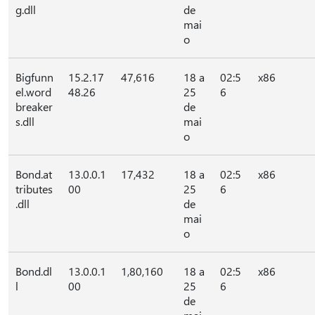
g.dll
de
mai
o
Bigfunn
15.2.17
47,616
18 a
02:5
x86
el.word
48.26
25
6
breaker
de
s.dll
mai
o
Bond.at
13.0.0.1
17,432
18 a
02:5
x86
tributes
00
25
6
.dll
de
mai
o
Bond.dl
13.0.0.1
1,80,160
18 a
02:5
x86
l
00
25
6
de