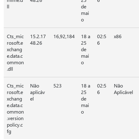
ll
de
mai
o
Cts_mic
15.2.17
16,92,184
18 a
02:5
x86
rosoft.e
48.26
25
6
xchang
de
e.data.c
mai
ommon
o
.dll
Cts_mic
Não
523
18 a
02:5
Não
rosoft.e
aplicáv
25
6
Aplicável
xchang
el
de
e.data.c
mai
ommon
o
.version
policy.c
fg