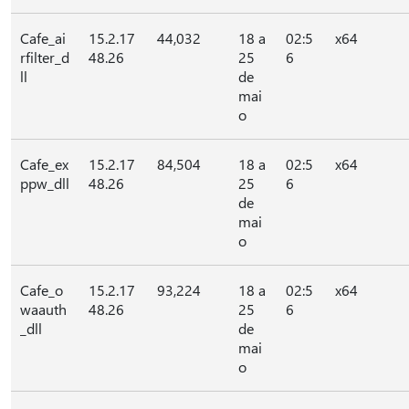
Cafe_ai
15.2.17
44,032
18 a
02:5
x64
rfilter_d
48.26
25
6
ll
de
mai
o
Cafe_ex
15.2.17
84,504
18 a
02:5
x64
ppw_dll
48.26
25
6
de
mai
o
Cafe_o
15.2.17
93,224
18 a
02:5
x64
waauth
48.26
25
6
_dll
de
mai
o