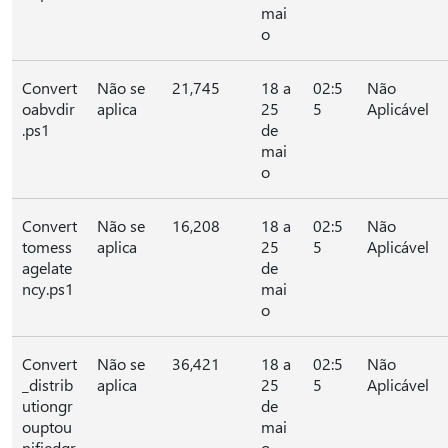
mai
o
Convert
Não se
21,745
18 a
02:5
Não
oabvdir
aplica
25
5
Aplicável
.ps1
de
mai
o
Convert
Não se
16,208
18 a
02:5
Não
tomess
aplica
25
5
Aplicável
agelate
de
ncy.ps1
mai
o
Convert
Não se
36,421
18 a
02:5
Não
_distrib
aplica
25
5
Aplicável
utiongr
de
ouptou
mai
nifiedgr
o