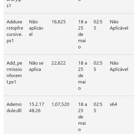
s1
Adduse
Não
16,625
18 a
02:5
Não
rstopfre
aplicáv
25
5
Aplicável
cursive.
el
de
ps1
mai
o
Add_pe
Não se
22,622
18 a
02:5
Não
rmissio
aplica
25
5
Aplicável
nforem
de
t.ps1
mai
o
Ademo
15.2.17
1,07,520
18 a
02:5
x64
dule.dll
48.26
25
5
de
mai
o