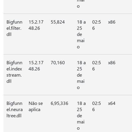
o
Bigfunn
15.2.17
55,824
18 a
02:5
x86
el.filter.
48.26
25
6
dll
de
mai
o
Bigfunn
15.2.17
70,160
18 a
02:5
x86
el.index
48.26
25
6
stream.
de
dll
mai
o
Bigfunn
Não se
6,95,336
18 a
02:5
x64
el.neura
aplica
25
6
ltree.dll
de
mai
o