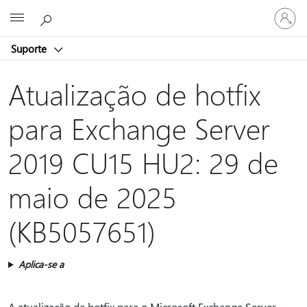
Entre
Microsoft
em
sua
Suporte
conta
Atualização de hotfix
para Exchange Server
2019 CU15 HU2: 29 de
maio de 2025
(KB5057651)
Aplica-se a
A atualização de hotfix para o Microsoft Exchange Server