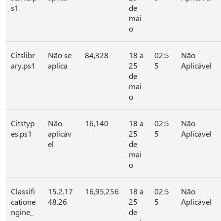
s1
de
mai
o
Citslibr
Não se
84,328
18 a
02:5
Não
ary.ps1
aplica
25
5
Aplicável
de
mai
o
Citstyp
Não
16,140
18 a
02:5
Não
es.ps1
aplicáv
25
5
Aplicável
el
de
mai
o
Classifi
15.2.17
16,95,256
18 a
02:5
Não
catione
48.26
25
5
Aplicável
ngine_
de