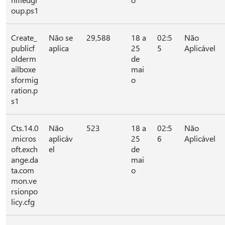
oup.ps1
Create_
Não se
29,588
18 a
02:5
Não
publicf
aplica
25
5
Aplicável
olderm
de
ailboxe
mai
sformig
o
ration.p
s1
Cts.14.0
Não
523
18 a
02:5
Não
.micros
aplicáv
25
6
Aplicável
oft.exch
el
de
ange.da
mai
ta.com
o
mon.ve
rsionpo
licy.cfg