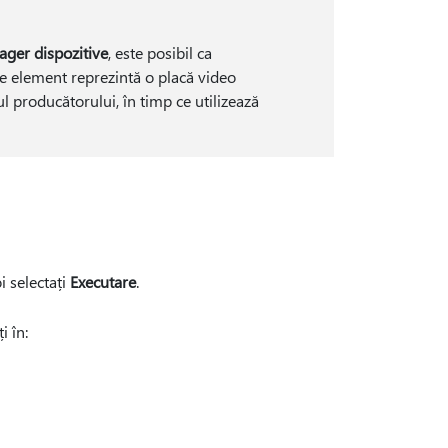
ger dispozitive
, este posibil ca
e element reprezintă o placă video
ul producătorului, în timp ce utilizează
i selectați
Executare
.
i în: