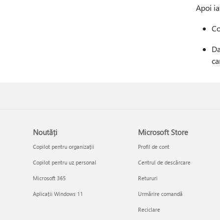
Apoi ia
Co
Da
ca
Noutăți
Microsoft Store
Copilot pentru organizații
Profil de cont
Copilot pentru uz personal
Centrul de descărcare
Microsoft 365
Retururi
Aplicații Windows 11
Urmărire comandă
Reciclare