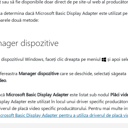
 sau să fie disponibile doar direct de pe site-ul web al producătoru
a determina dacă Microsoft Basic Display Adapter este utilizat pe
arele două metode:
ager dispozitive
 dispozitivul Windows, faceți clic dreapta pe meniul
și apoi sel
 fereastra
Manager dispozitive
care se deschide, selectați săgeata
deo
.
acă
Microsoft Basic Display Adapter
este listat sub nodul
Plăci vid
splay Adapter este utilizat în locul unui driver specific producăto
iverul de placă video specific producătorului. Pentru mai multe in
crosoft Basic Display Adapter pentru a utiliza driverul de placă v