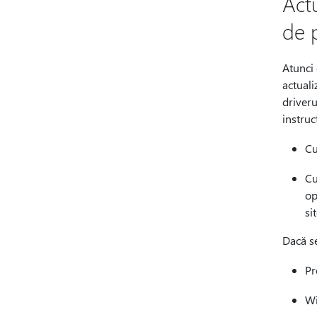
Actu
de 
Atunci
actuali
driveru
instruc
Cu
Cu
op
si
Dacă se
Pr
Wi