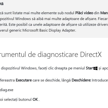
tă
că sunt listate mai multe elemente sub nodul
Plăci video
din
Mana
spozitivul Windows să aibă mai multe adaptoare de afișare. Fiecar
erită. Este posibil ca unele adaptoare de afișare să utilizeze driver
iverul generic Microsoft Basic Display Adapter.
trumentul de diagnosticare DirectX
 dispozitivul Windows, faceți clic dreapta pe meniul
Start
și apo
 fereastra
Executare
care se deschide, lângă
Deschidere:
Introduceț
diag.exe
oi selectați butonul
OK
.