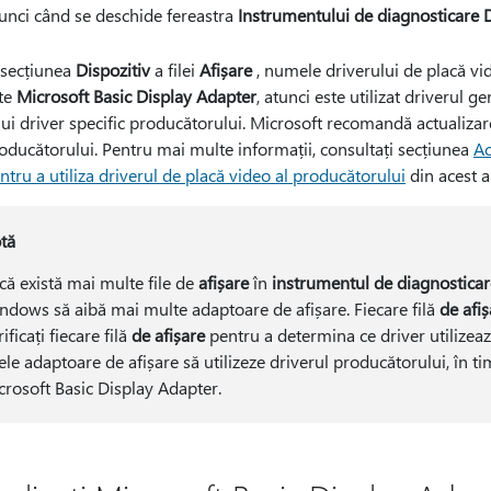
unci când se deschide fereastra
Instrumentului de diagnosticare 
 secțiunea
Dispozitiv
a filei
Afișare
, numele driverului de placă vid
te
Microsoft Basic Display Adapter
, atunci este utilizat driverul 
ui driver specific producătorului. Microsoft recomandă actualizare
oducătorului. Pentru mai multe informații, consultați secțiunea
Ac
ntru a utiliza driverul de placă video al producătorului
din acest ar
tă
că există mai multe file de
afișare
în
instrumentul de diagnosticar
ndows să aibă mai multe adaptoare de afișare. Fiecare filă
de afiș
ificați fiecare filă
de afișare
pentru a determina ce driver utilizează
le adaptoare de afișare să utilizeze driverul producătorului, în ti
crosoft Basic Display Adapter.