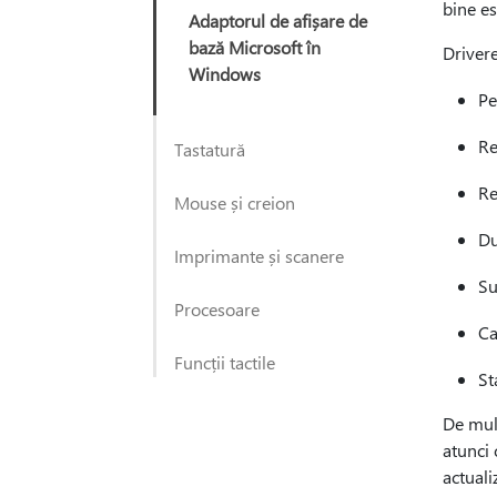
bine es
Adaptorul de afișare de
bază Microsoft în
Drivere
Windows
Pe
Re
Tastatură
Re
Mouse și creion
Du
Imprimante și scanere
Su
Procesoare
Ca
Funcții tactile
St
De mult
atunci 
actuali