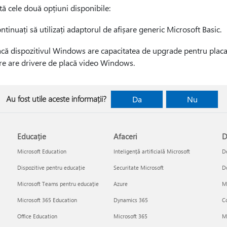
tă cele două opțiuni disponibile:
ntinuați să utilizați adaptorul de afișare generic Microsoft Basic.
că dispozitivul Windows are capacitatea de upgrade pentru placa 
re are drivere de placă video Windows.
Au fost utile aceste informații?
Da
Nu
Educație
Afaceri
D
Microsoft Education
Inteligență artificială Microsoft
De
Dispozitive pentru educație
Securitate Microsoft
D
Microsoft Teams pentru educație
Azure
Mi
Microsoft 365 Education
Dynamics 365
Co
Office Education
Microsoft 365
M