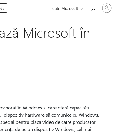
Conectați-
365
Toate Microsoft
vă
la
contul
dvs.
ază Microsoft în
corporat în Windows și care oferă capacități
unui dispozitiv hardware să comunice cu Windows.
t special pentru placa video de către producător
periență de pe un dispozitiv Windows, cel mai