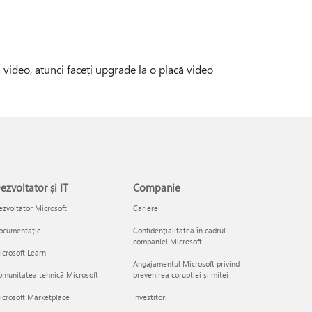
video, atunci faceți upgrade la o placă video
ezvoltator și IT
Companie
zvoltator Microsoft
Cariere
ocumentație
Confidențialitatea în cadrul
companiei Microsoft
crosoft Learn
Angajamentul Microsoft privind
munitatea tehnică Microsoft
prevenirea corupției și mitei
icrosoft Marketplace
Investitori