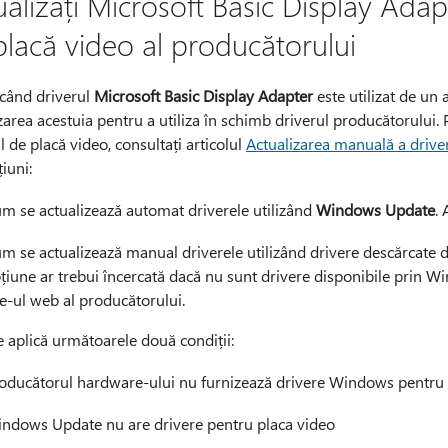
alizați Microsoft Basic Display Adapt
placă video al producătorului
 când driverul
Microsoft Basic Display Adapter
este utilizat de un
zarea acestuia pentru a utiliza în schimb driverul producătorului. 
l de placă video, consultați articolul
Actualizarea manuală a driv
țiuni:
m se actualizează automat driverele utilizând
Windows Update
.
m se actualizează manual driverele utilizând drivere descărcate d
țiune ar trebui încercată dacă nu sunt drivere disponibile prin W
te-ul web al producătorului.
 aplică următoarele două condiții:
oducătorul hardware-ului nu furnizează drivere Windows pentru 
ndows Update nu are drivere pentru placa video