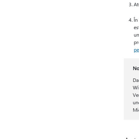
At
În
es
un
pr
pe
No
Da
Wi
Ver
une
Mi