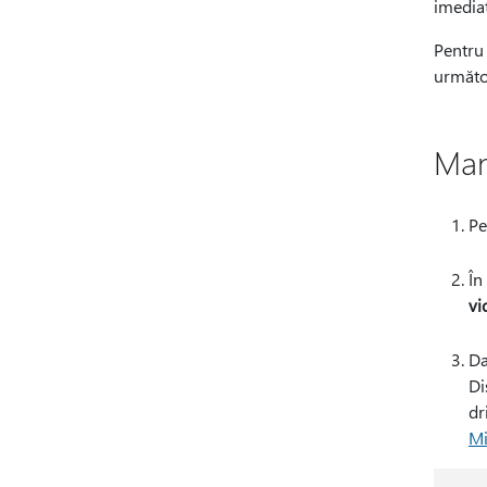
imediat
Pentru 
următo
Man
Pe
În
vi
D
Di
dr
Mi