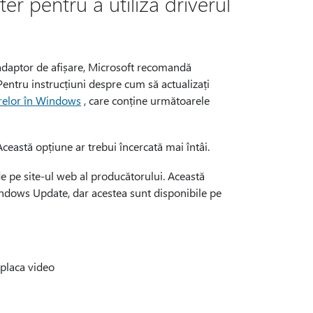
er pentru a utiliza driverul
 adaptor de afișare, Microsoft recomandă
Pentru instrucțiuni despre cum să actualizați
erelor în Windows
, care conține următoarele
 Această opțiune ar trebui încercată mai întâi.
e pe site-ul web al producătorului. Această
indows Update, dar acestea sunt disponibile pe
placa video