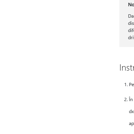
No
Da
di
dif
dr
Ins
Pe
În
dx
ap