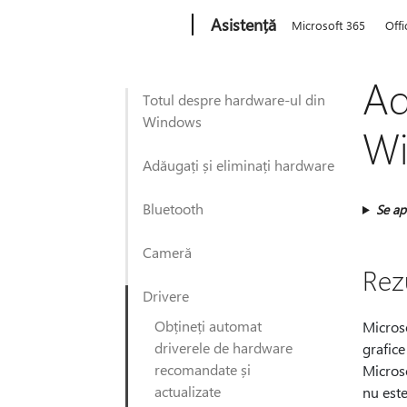
Microsoft
Asistență
Microsoft 365
Offi
Ad
Totul despre hardware-ul din
Windows
W
Adăugați și eliminați hardware
Bluetooth
Se apl
Cameră
Rez
Drivere
Obțineți automat
Microso
driverele de hardware
grafice
recomandate și
Microso
actualizate
nu este