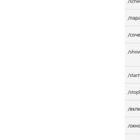
/sch
/пар
/соч
/show
/star
/stop
/вкл
/окн