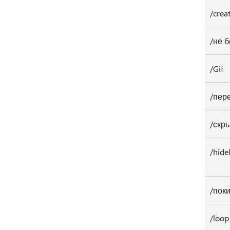
/crea
/не 
/Gif
/пер
/скр
/hide
/поки
/loop