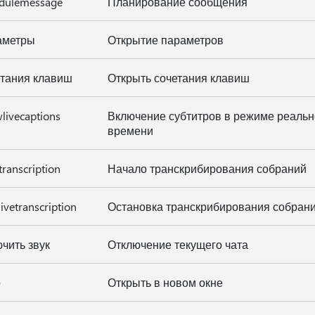
edulemessage
Планирование сообщения
аметры
Открытие параметров
етания клавиш
Открыть сочетания клавиш
livecaptions
Включение субтитров в режиме реальн
времени
ttranscription
Начало транскрибирования собраний
livetranscription
Остановка транскрибирования собран
ючить звук
Отключение текущего чата
о
Открыть в новом окне