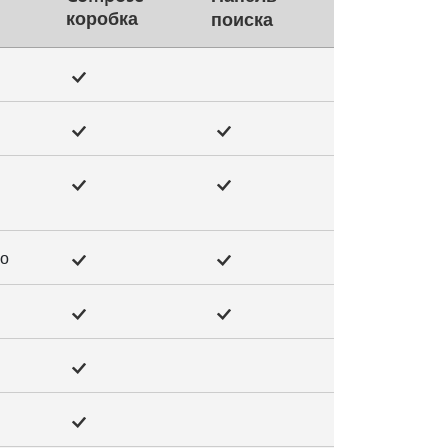
коробка
поиска
во