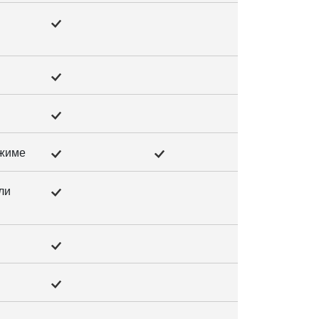
ежиме
ли