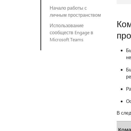
Начало работы с
личным пространством
Ком
Использование
сообществ Engage в
про
Microsoft Teams
Бы
не
Бы
ре
Ра
Ос
В след
Кома