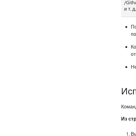
/Gith
и т. д.
По
по
Ко
от
Не
Исп
Команд
Из ст
Вы