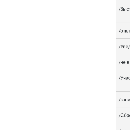
/быс
/откл
/Уве
/не в
/Уча
/зап
/Сбр