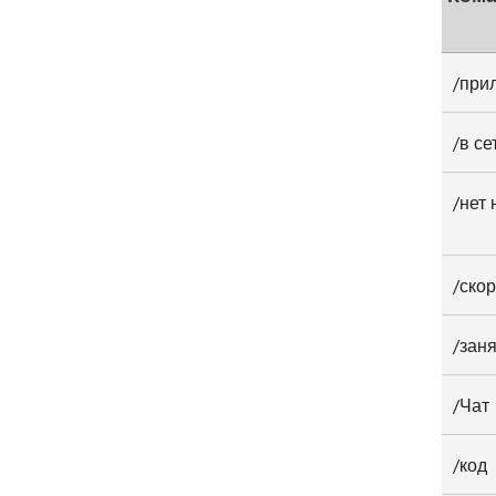
/при
/в се
/нет 
/ско
/зан
/Чат
/код