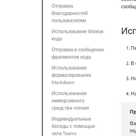
Отправка
сообще
благодарностей
пользователям
Исп
Использование блоков
кода
Пе
Отправка в сообщении
фрагментов кода
В
Использование
форматирования
На
Markdown
Использование
Н
иммерсивного
средства чтения
П
Индивидуальные
Ва
беседы с помощью
по
чата Teams