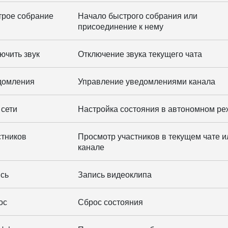
трое собрание
Начало быстрого собрания или
присоединение к нему
ючить звук
Отключение звука текущего чата
домления
Управление уведомлениями канала
 сети
Настройка состояния в автономном р
стников
Просмотр участников в текущем чате и
канале
ись
Запись видеоклипа
ос
Сброс состояния