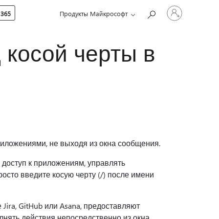
Войдите
 365
Продукты Майкрософт
в
учетную
запись
 косой черты в
иложениями, не выходя из окна сообщения.
доступ к приложениям, управлять
осто введите косую черту (/) после имени
ira, GitHub или Asana, предоставляют
нять действия непосредственно из окна