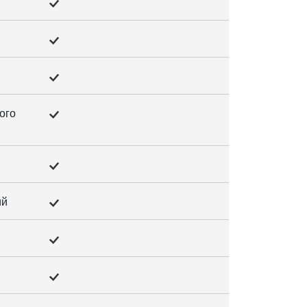
ого
ий