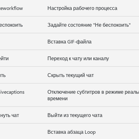
teworkflow
Настройка рабочего процесса
беспокоить
Задайте состояние "Не беспокоить"
Вставка GIF-файла
ейти
Переход к чату или каналу
ыть
Скрыть текущий чат
livecaptions
Отключение субтитров в режиме реаль
времени
нуть чат
Выйти из текущего чата
Вставка абзаца Loop