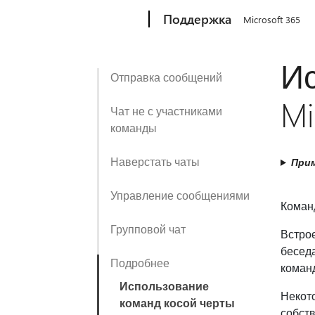
Microsoft
Поддержка
Microsoft 365
Ис
Отправка сообщений
Mi
Чат не с участниками
команды
Наверстать чаты
Прим
Управление сообщениями
Коман
Групповой чат
Встро
беседа
Подробнее
коман
Использование
Некото
команд косой черты
собст