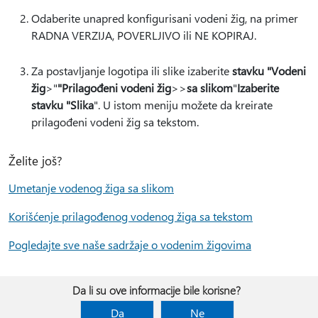
Odaberite unapred konfigurisani vodeni žig, na primer
RADNA VERZIJA, POVERLJIVO ili NE KOPIRAJ.
Za postavljanje logotipa ili slike izaberite
stavku "Vodeni
žig
>"
"Prilagođeni vodeni žig
>>
sa slikom
"
Izaberite
stavku "Slika
". U istom meniju možete da kreirate
prilagođeni vodeni žig sa tekstom.
Želite još?
Umetanje vodenog žiga sa slikom
Korišćenje prilagođenog vodenog žiga sa tekstom
Pogledajte sve naše sadržaje o vodenim žigovima
Da li su ove informacije bile korisne?
Da
Ne