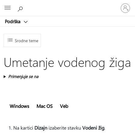
Prijavite
Microsoft
se
na
Podrška
nalog
Srodne teme
Umetanje vodenog žiga
Primenjuje se na
Windows
Mac OS
Veb
Na kartici
Dizajn
izaberite stavku
Vodeni žig
.