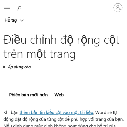
Đăng
Microsoft
nhập
tài
Hỗ trợ
khoản
của
bạn
Điều chỉnh độ rộng cột
trên một trang
Áp dụng cho
Phiên bản mới hơn
Web
Khi bạn
thêm bản tin kiểu cột vào một tài liệu
, Word sẽ tự
động đặt độ rộng của từng cột để phù hợp với trang của bạn.
Nếu định dạng mặc định không hoạt động cho bố trí của