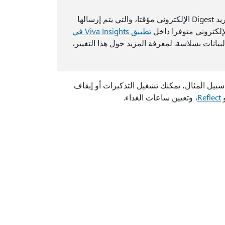
تتناول هذه المقالة أيضا البريد الإلكتروني Digest. لقد أوقفنا رسائل بريد Digest الإلكتروني مؤقتا، والتي يتم إرسالها
تطبيق Viva Insights في
يانات بسلاسة. لمعرفة المزيد حول هذا التغيير،
لإعدادات لتكوين ميزات تطبيق Microsoft Viva Insights. على سبيل المثال، يمكنك تشغيل التذكيرات أو إيقاف
Reflect
، وتعيين ساعات الغداء.