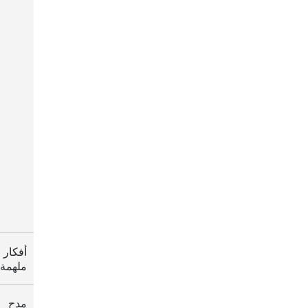
أفكار
ملهمة
مدح