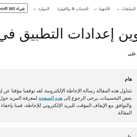
المنتجات
الأجهزة
الحساب & والفوترة
الموارد
شراء Microsoft 365
ن إعدادات التطبيق في iva Insights
 على
هام
تتناول هذه المقالة رسالة الإحاطة الإلكترونية. لقد توقفنا مؤقتا عن 
بعض التحسينات. يرجى الرجوع إلى
هذه الصفحة
لمعرفة المزيد حول ال
والتوافق مع الإيقاف المؤقت للبريد الإلكتروني للإحاطة، قمنا بإخفا
المقالة.
هام