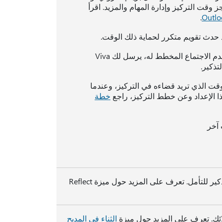
قتراحات في حجز وقت التركيز وإدارة المهام والمزيد. اقرأ
.
يد حدث تقويم متكرر لحماية ذلك الوقت.
. لمسح التعارضات قبل يوم عدم الاجتماع المخطط له، يرسل لك Viva
ذكير.
وقت الذي تريد قضاءه في التركيز، وعندما
ا الإعداد وعن خطط التركيز، راجع
خطة
 آخر
للوصول إلى عادة عمليات تسجيل الدخول المنتظمة، يمكنك إعداد تذكير للتأمل. تعرف على المزيد حول ميزة Reflect
لائك. تعرف على المزيد حول ميزة
الثناء في المديح