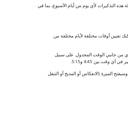
يد من الميزات في تطبيق Viva Insights. يمكنك جدولة هذه التذكيرات لأي يوم من أيام الأسبوع، بما في
نك تعيين أوقات مختلفة لأيام مختلفة من
ول بالضبط، ولكن في غضون 15 دقيقة على أي من جانبي الوقت المجدول. على سبيل
يمكنك تحديده هناك وسيفتح الميزة (الانعكاس أو المديح أو التنقل