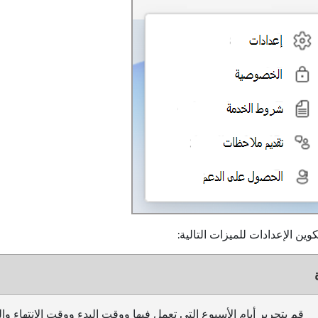
وين الإعدادات للميزات التالية:
قم بتحرير أيام الأسبوع التي تعمل فيها ووقت البدء ووقت الانتهاء وا