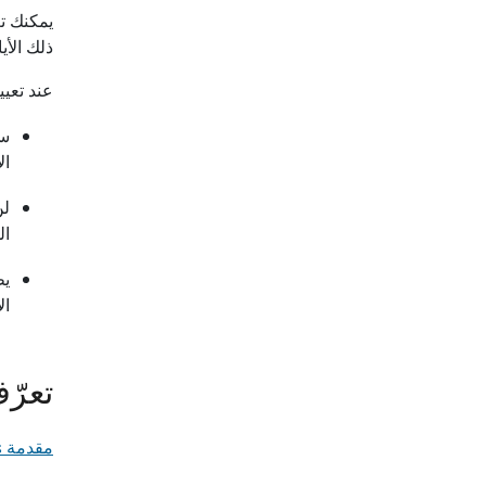
ذلك الأيا
عند تعيي
سي
ال
الم
ال
تعرّ
مقدمة Viva Insights