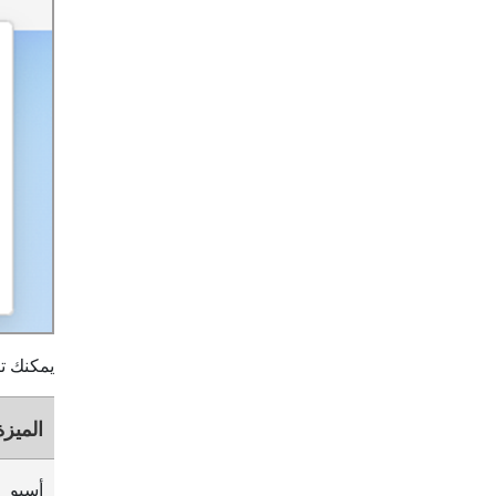
يمكنك تك
الميزة
أسبو