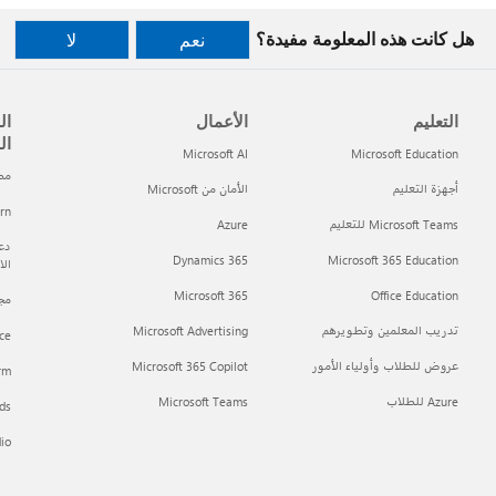
هل كانت هذه المعلومة مفيدة؟
نعم
لا
التعليم
الأعمال
ال
ال
Microsoft AI
Microsoft Education
مطور t
أجهزة التعليم
الأمان من Microsoft
arn
Microsoft Teams للتعليم
Azure
دعم
Dynamics 365
Microsoft 365 Education
ال
Microsoft 365
Office Education
مجتمع h
تدريب المعلمين وتطويرهم
Microsoft Advertising
ce
عروض للطلاب وأولياء الأمور
Microsoft 365 Copilot
orm
Azure للطلاب
Microsoft Teams
ds
dio