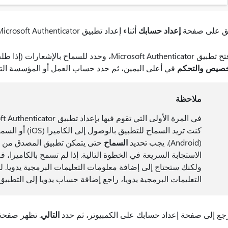
ق على صفحة
إعداد حسابك
أثناء إعداد تطبيق Microsoft Authenticator على جهازك المحمول.
 Microsoft Authenticator، وحدد للسماح بالإشعارات (إذا طلب منك ذلك)، وحدد
صيص والتحكم
في أعلى اليمين، ثم حدد حساب العمل أو المؤسسة التع
ملاحظة
كنت تريد السماح لل
(Android). يجب تحديد
السماح
حتى يتمكن تطبيق المصدق من ال
الاستجابة السريعة في الخطوة التالية. إذا لم تسمح بالكاميرا، ف
ولكنك ستحتاج إلى إضافة معلومات التعليمات البرمجية يدويا
التعليمات البرمجية يدويا، راجع إضافة حساب يدويا إلى التطبيق.
جع إلى صفحة إعداد حسابك على الكمبيوتر، ثم حدد
التالي
. تظهر صفح