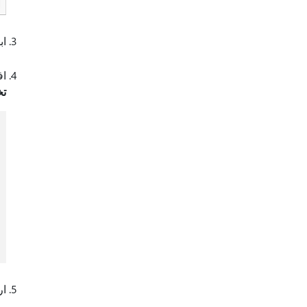
اب
افتح تطبيق
تخ
ار