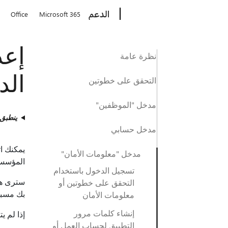
Microsoft
الدعم
Office
Microsoft 365
إعد
نظرة عامة
الد
التحقق على خطوتين
مدخل "الموظفين"
ينطبق
مدخل حسابي
يمكنك ا
مدخل "معلومات الأمان"
المؤسسة 
تسجيل الدخول باستخدام
سترى هذ
التحقق على خطوتين أو
بك مسبق
معلومات الأمان
إنشاء كلمات مرور
إذا لم ي
التطبيق لحساب العمل أو