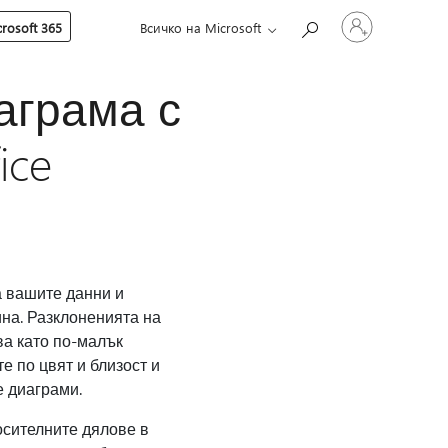
Влезте
rosoft 365
Всичко на Microsoft
във
вашия
акаунт
аграма с
ice
 вашите данни и
на. Разклоненията на
ва като по-малък
 по цвят и близост и
е диаграми.
осителните дялове в