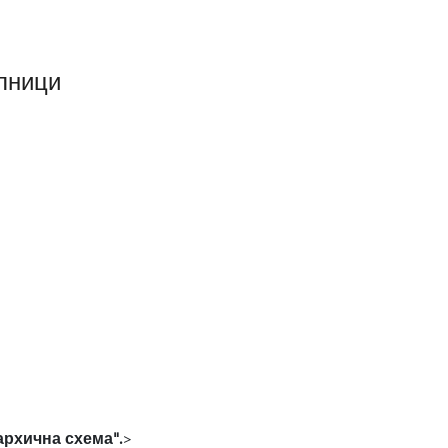
лници
архична схема".
>