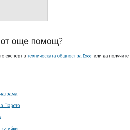
 от още помощ?
те експерт в
техническата общност за Excel
или да получите
диаграма
на Парето
а
 кутийки