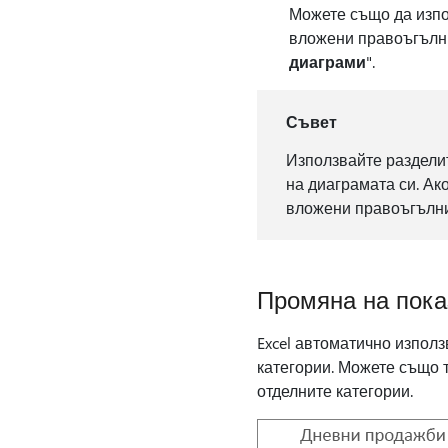
Можете също да изп
вложени правоъгълни
диаграми
".
Съвет
Използвайте раздел
на диаграмата си. Ак
вложени правоъгълниц
Промяна на пока
Excel автоматично използ
категории. Можете също т
отделните категории.