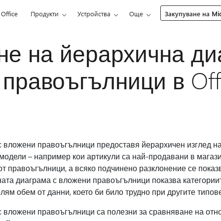
Office
Продукти
Устройства
Още
Закупуване на Mic
не на йерархична ди
правоъгълници в Off
 вложени правоъгълници предоставя йерархичен изглед на
модели – например кои артикули са най-продавани в магази
от правоъгълници, а всяко подчинено разклонение се показ
ата диаграма с вложени правоъгълници показва категориите
лям обем от данни, което би било трудно при другите типов
 вложени правоъгълници са полезни за сравняване на отн