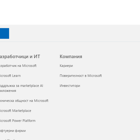
азработчици и ИТ
Компания
азработчик на Microsoft
Кариери
crosoft Learn
Поверителност в Microsoft
оддръжка за marketplace AI
Инвеститори
риложения
ехническа общност на Microsoft
icrosoft Marketplace
crosoft Power Platform
офтуерни фирми