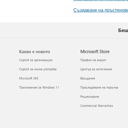
Създаване на пръстенови
Беш
Какво е новото
Microsoft Store
Copilot за организации
Профил на акаунт
Copilot за лична употреба
Център за изтегляния
Microsoft 365
Връщания
Приложения за Windows 11
Проследяване на поръчка
Рециклиране
Commercial Warranties