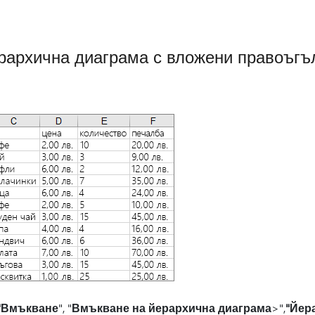
рархична диаграма с вложени правоъгъ
"Вмъкване
", "
Вмъкване на йерархична диаграма
>",
"Йер