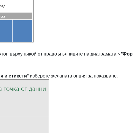
утон върху някой от правоъгълниците на диаграмата >
"Фор
я и етикети
" изберете желаната опция за показване.