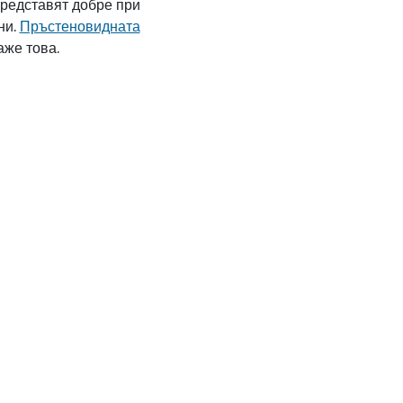
представят добре при
ни.
Пръстеновидната
аже това.