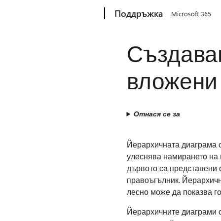
Microsoft
Поддръжка
Microsoft 365
Създава
вложени 
Отнася се за
Йерархичната диаграма с
улеснява намирането на 
дървото са представени 
правоъгълник. Йерархичн
лесно може да показва го
Йерархичните диаграми с