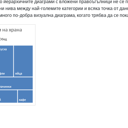
но йерархичните диаграми с вложени правоъгълници не се 
и нива между най-големите категории и всяка точка от дан
много по-добра визуална диаграма, когато трябва да се пок