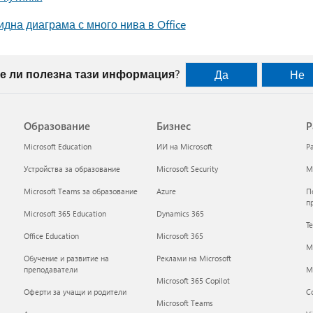
дна диаграма с много нива в Office
е ли полезна тази информация?
Да
Не
Образование
Бизнес
Р
Microsoft Education
ИИ на Microsoft
Р
Устройства за образование
Microsoft Security
Mi
Microsoft Teams за образование
Azure
П
п
Microsoft 365 Education
Dynamics 365
Т
Office Education
Microsoft 365
M
Обучение и развитие на
Реклами на Microsoft
преподаватели
Mi
Microsoft 365 Copilot
Оферти за учащи и родители
С
Microsoft Teams