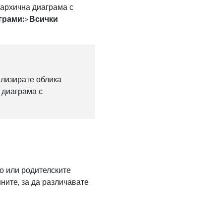
рархична диаграма с
грами:
>
Всички
ализирате облика
 диаграма с
во или родителските
ните, за да различавате