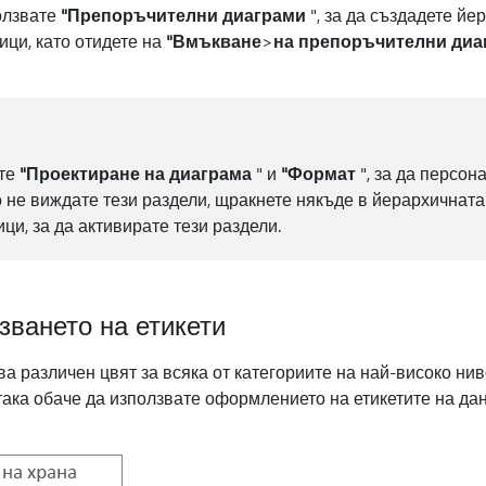
олзвате
"Препоръчителни диаграми
", за да създадете йе
ци, като отидете на
"Вмъкване
>
на препоръчителни диа
ите
"Проектиране на диаграма
" и
"Формат
", за да персон
о не виждате тези раздели, щракнете някъде в йерархичната
и, за да активирате тези раздели.
зването на етикети
ва различен цвят за всяка от категориите на най-високо ни
ака обаче да използвате оформлението на етикетите на дан