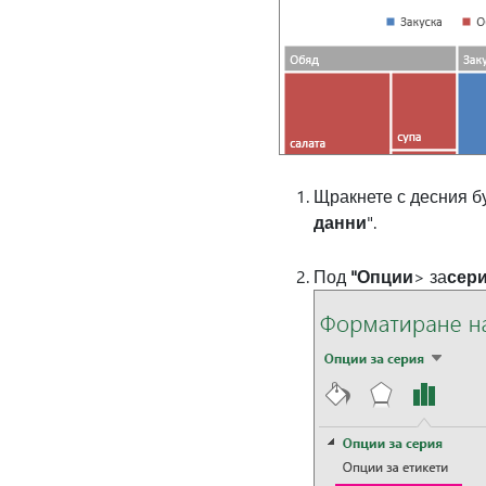
Щракнете с десния б
данни
".
Под
"Опции
> за
сери