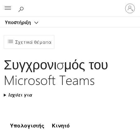
Είσοδος
Microsoft
στον
λογαρ
Υποστήριξη
σας
Σχετικά θέματα
Συγχρονισμός του
Microsoft Teams
Ισχύει για
Υπολογιστής
Κινητό