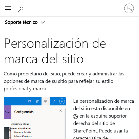
Iniciar
Microsoft
sesión
en
Soporte técnico
tu
cuenta
Personalización de
marca del sitio
Como propietario del sitio, puede crear y administrar las
opciones de marca de su sitio para reflejar su estilo
profesional y marca.
La personalización de marca
del
sitio está disponible en
en la esquina superior
derecha del sitio de
SharePoint. Puede usar la
característica de