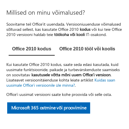
Millised on minu võimalused?
Soovitame teil Office’it uuendada. Versiooniuuenduse võimalused
sõltuvad sellest, kas kasutate Office 2010
kodus
või kui teie Office
2010 versiooni haldab teie
töökoha või kooli
IT-osakond.
Office 2010 kodus
Office 2010 tööl või koolis
Kui kasutate Office 2010 kodus, saate seda edasi kasutada, kuid
uusimate funktsioonide, paikade ja turbevärskenduste saamiseks
on soovitatav
kasutusele võtta mõni uuem Office’i versioon
.
Lisateavet versioonitäienduse kohta leiate artiklist
Kuidas saan
uusimale Office’i versioonile üle minna?
.
Office’i uusimat versiooni saate kohe proovida või selle osta.
Microsoft 365 ostmine või proovimine