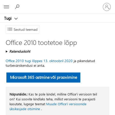
Logige
Microsoft
sisse
oma
Tugi
kontole
Seotud teemad
Office 2010 tootetoe lõpp
Rakenduskoht
Office 2010 tugi lõppes 13. oktoobril 2020
ja pikendatud
turbevärskendusi ei anta.
Microsoft 365 ostmine või proovimine
Näpunäide.:
Kas te pole kindel, milline Office'i versioon teil
on? Kui soovite kindlaks teha, millist versiooni te parajasti
kasutate, lugege teemat
Muude Office'i versioonide
üksikasjade otsimine
.