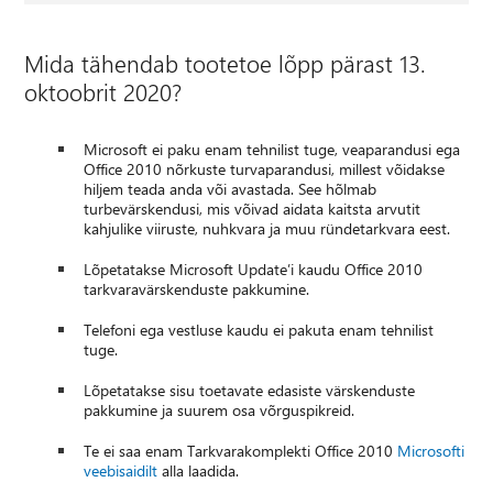
Mida tähendab tootetoe lõpp pärast 13.
oktoobrit 2020?
Microsoft ei paku enam tehnilist tuge, veaparandusi ega
Office 2010 nõrkuste turvaparandusi, millest võidakse
hiljem teada anda või avastada. See hõlmab
turbevärskendusi, mis võivad aidata kaitsta arvutit
kahjulike viiruste, nuhkvara ja muu ründetarkvara eest.
Lõpetatakse Microsoft Update’i kaudu Office 2010
tarkvaravärskenduste pakkumine.
Telefoni ega vestluse kaudu ei pakuta enam tehnilist
tuge.
Lõpetatakse sisu toetavate edasiste värskenduste
pakkumine ja suurem osa võrguspikreid.
Te ei saa enam Tarkvarakomplekti Office 2010
Microsofti
veebisaidilt
alla laadida.