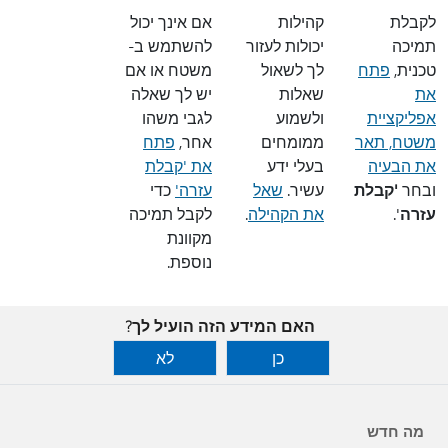
לקבלת
קהילות
אם אינך יכול
תמיכה
יכולות לעזור
להשתמש ב-
טכנית,
פתח
לך לשאול
משטח או אם
את
שאלות
יש לך שאלה
אפליקציית
ולשמוע
לגבי משהו
משטח, תאר
ממומחים
אחר,
פתח
את הבעיה
בעלי ידע
את 'קבלת
ובחר
'קבלת
עשיר.
שאל
עזרה'
כדי
עזרה
'.
את הקהילה
.
לקבל תמיכה
מקוונת
נוספת.
האם המידע הזה הועיל לך?
כן
לא
מה חדש