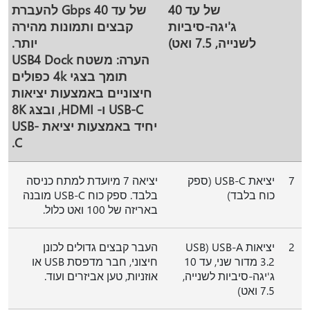
של עד 40
של עד 40 Gbps להעברת
ג'יגה-סיביות
קבצים ותמונות מהירה
לשנייה, 7.5 ואט)
יותר.
הערה: משטח USB4 Dock
תומך בצגי 4k כפולים
חיצוניים באמצעות יציאות
USB-C ו- HDMI, ובצג 8K
יחיד באמצעות יציאת USB-
C.
7
יציאת USB-C (ספק
יציאה 7 מיועדת למתח כניסה
כוח בלבד)
בלבד. ספק כוח USB-C מובנה
באריזה של 100 ואט כלול.
2
יציאות USB-A (USB
העבר קבצים גדולים לכונן
3.2 מדור שני, עד 10
חיצוני, חבר מדפסת USB או
ג'יגה-סיביות לשנייה,
אוזניות, טען אביזרים ועוד.
7.5 ואט)