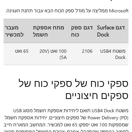
Microsoft ממליצה על מודל ספק הכוח הבא עבור תחנת העגינה.
דגם Surface
דגם ספק
מתח אספקת
מעבר
Dock
כוח
חשמל
למכשיר
משטח USB4
2106
100 ואט (20V
65 ואט
5A)
Dock
ספקי כוח של ספקי כוח של
ספקים חיצוניים
משטח USB4 Dock תואם ליחידות אספקת חשמל מסוג USB
Power Delivery (PD) של ספקים חיצוניים. יחידות אספקת חשמל
שמספקות 100 ואט יספקו 65 ואט למכשיר. המחשב המארח חייב
לתמוך בהספק שהתקבל; אחרת, צריכת החשמל המסופקת תהיה