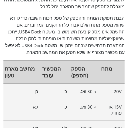
מוגבלת להספק שהמחשב המארח יכול לקבל.
הבנת תפוקת המתח וההספק של ספק הכוח חשובה כדי לוודא
שהוא מספק מתח הולם עבור כל ההתקנים המחוברים. אם
החשמל אינו מספיק בעת השימוש ב- משטח USB4 Dock, ייתכן
שפונקציונליות מסוימות מושבתות או מופחתות. להלן טבלה
המתארת תרחישים שבהם ייתכן ש- משטח USB4 Dock לא יפעל
עם מכשיר מצורף או שלא תטען את המחשב המארח.
מתח
הספק
המכשיר
מחשב מארח
(הספק)
עובד
טעון
20V
> 30 ואט
כן
כן
15V או
> 30 ואט
כן
לא
פחות