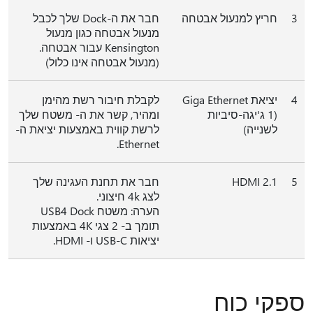
3
חריץ למנעול אבטחה
חבר את ה-Dock שלך לכבל
מנעול אבטחה כגון מנעול
Kensington עבור אבטחה.
(מנעול אבטחה אינו כלול)
4
יציאת Giga Ethernet
לקבלת חיבור רשת מהימן
(1 ג'יגה-סיביות
ומהיר, קשר את ה- משטח שלך
לשנייה)
לרשת קווית באמצעות יציאת ה-
Ethernet.
5
HDMI 2.1
חבר את תחנת העגינה שלך
לצג 4k חיצוני.
הערה: משטח USB4 Dock
תומך ב- 2 צגי 4K באמצעות
יציאות USB-C ו- HDMI.
ספקי כוח