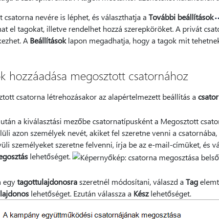
t csatorna nevére is léphet, és választhatja a
További beállítások
hat el tagokat, illetve rendelhet hozzá szerepköröket. A privát csa
kezhet. A
Beállítások
lapon megadhatja, hogy a tagok mit tehetnek
k hozzáadása megosztott csatornához
ott csatorna létrehozásakor az alapértelmezett beállítás a
csato
után a kiválasztási mezőbe csatornatípusként a Megosztott csatorn
lüli azon személyek nevét, akiket fel szeretne venni a csatornába, 
vüli személyeket szeretne felvenni, írja be az e-mail-címüket, és vá
gosztás
lehetőséget.
a egy
tagot
tulajdonosra
szeretnél módosítani, válaszd a
Tag
elemtő
lajdonos
lehetőséget. Ezután válassza a
Kész
lehetőséget.