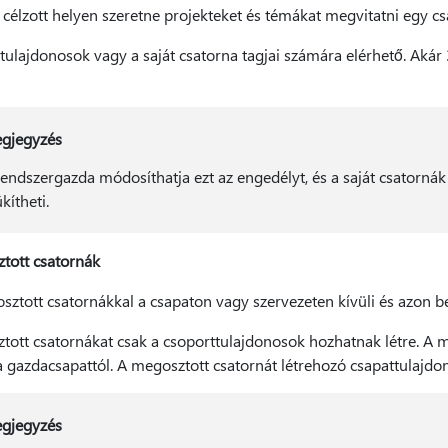
célzott helyen szeretne projekteket és témákat megvitatni egy csa
tulajdonosok vagy a saját csatorna tagjai számára elérhető. Akár 3
gjegyzés
rendszergazda módosíthatja ezt az engedélyt, és a saját csatorná
kítheti.
tott csatornák
ztott csatornákkal a csapaton vagy szervezeten kívüli és azon be
ott csatornákat csak a csoporttulajdonosok hozhatnak létre. A me
a gazdacsapattól. A megosztott csatornát létrehozó csapattulajdon
gjegyzés