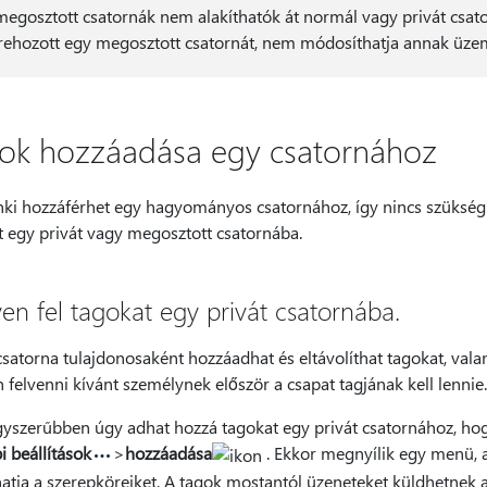
megosztott csatornák nem alakíthatók át normál vagy privát csator
trehozott egy megosztott csatornát, nem módosíthatja annak üzem
ok hozzáadása egy csatornához
ki hozzáférhet egy hagyományos csatornához, így nincs szükség 
t egy privát vagy megosztott csatornába.
en fel tagokat egy privát csatornába.
csatorna tulajdonosaként hozzáadhat és eltávolíthat tagokat, valami
felvenni kívánt személynek először a csapat tagjának kell lennie
gyszerűbben úgy adhat hozzá tagokat egy privát csatornához, hogy
 beállítások
>
hozzáadása
. Ekkor megnyílik egy menü, ah
hatja a szerepköreiket. A tagok mostantól üzeneteket küldhetnek a