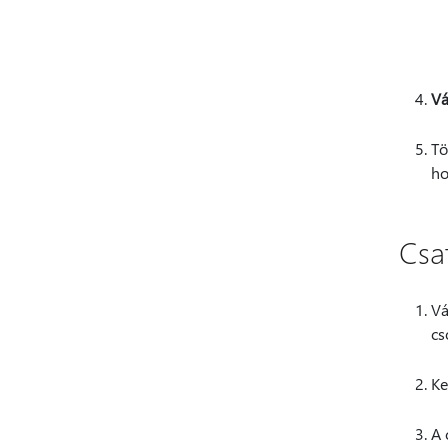
Vá
Tö
ho
Csa
Vá
cs
Ke
A 