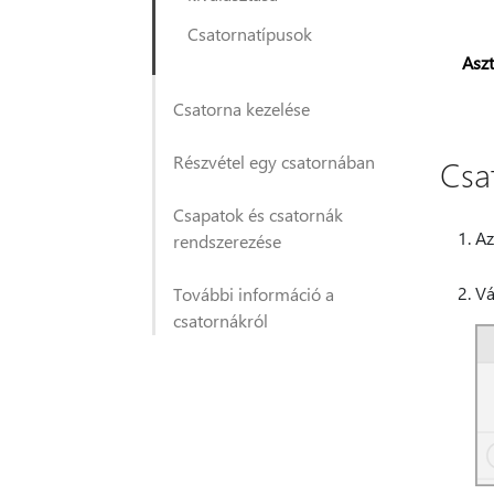
Csatornatípusok
Aszt
Csatorna kezelése
Részvétel egy csatornában
Csa
Csapatok és csatornák
Az
rendszerezése
Vá
További információ a
csatornákról