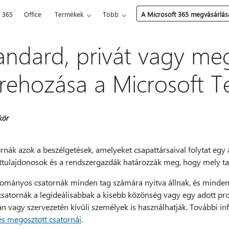
t 365
Office
Termékek
Több
A Microsoft 365 megvásárlás
andard, privát vagy me
trehozása a Microsoft 
kör
rnák azok a beszélgetések, amelyeket csapattársaival folytat egy a
ttulajdonosok és a rendszergazdák határozzák meg, hogy mely ta
ományos csatornák minden tag számára nyitva állnak, és minden 
 csatornák a legideálisabbak a kisebb közönség vagy egy adott pr
án vagy szervezetén kívüli személyek is használhatják. További i
és megosztott csatornái
.