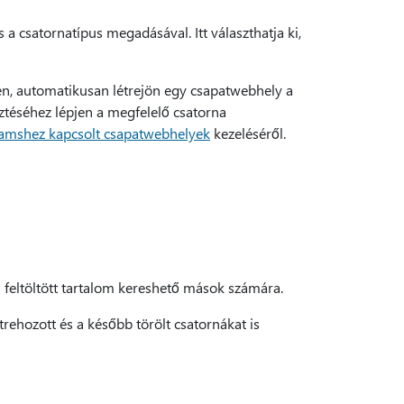
s a csatornatípus megadásával. Itt választhatja ki,
en, automatikusan létrejön egy csapatwebhely a
téséhez lépjen a megfelelő csatorna
eamshez kapcsolt csapatwebhelyek
kezeléséről.
feltöltött tartalom kereshető mások számára.
trehozott és a később törölt csatornákat is