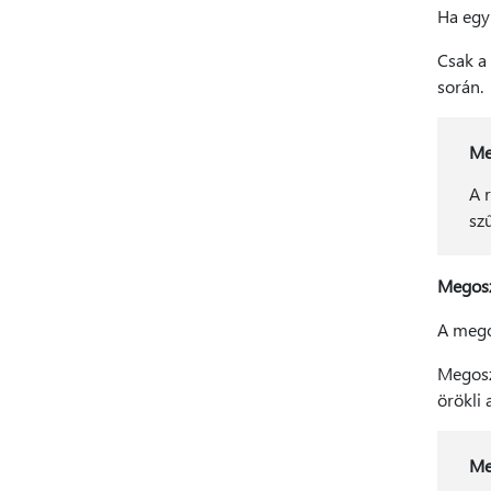
Ha egy 
Csak a 
során.
Me
A 
szű
Megosz
A megos
Megoszt
örökli 
Me