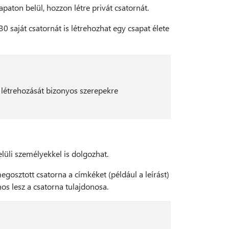
paton belül, hozzon létre privát csatornát.
0 saját csatornát is létrehozhat egy csapat élete
k létrehozását bizonyos szerepekre
lüli személyekkel is dolgozhat.
gosztott csatorna a címkéket (például a leírást)
os lesz a csatorna tulajdonosa.