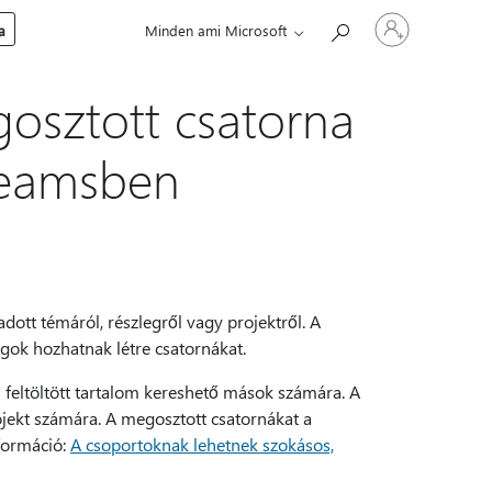
Jelentkezzen
a
Minden ami Microsoft
be
a
fiókjába
gosztott csatorna
Teamsben
dott témáról, részlegről vagy projektről. A
gok hozhatnak létre csatornákat.
feltöltött tartalom kereshető mások számára. A
ojekt számára. A megosztott csatornákat a
nformáció:
A csoportoknak lehetnek szokásos,