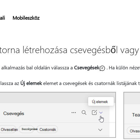
ali
Mobileszköz
torna létrehozása csevegésből vagy
 alkalmazás bal oldalán válassza a
Csevegések
. Ha külön nézet
lassza az
Új elemek
elemet a csevegések és csatornák listájának t