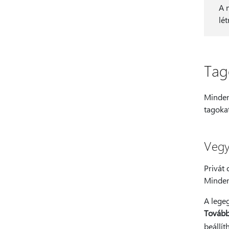
A 
lé
Tag
Minden
tagoka
Vegy
Privát 
Minden 
A lege
További
beállít