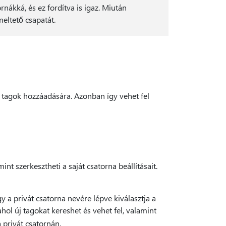
nákká, és ez fordítva is igaz. Miután
eltető csapatát.
tagok hozzáadására. Azonban így vehet fel
nt szerkesztheti a saját csatorna beállításait.
.
 a privát csatorna nevére lépve kiválasztja a
ol új tagokat kereshet és vehet fel, valamint
 privát csatornán.