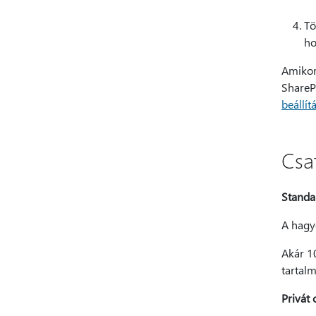
Tö
ho
Amikor
ShareP
beállí
Csa
Standa
A hagy
Akár 10
tartal
Privát 