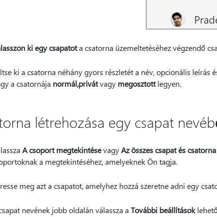
lasszon ki egy csapatot
a csatorna üzemeltetéséhez végzendő csa
ltse ki a csatorna néhány gyors részletét a név, opcionális leírás é
gy a csatornája
normál,
privát
vagy
megosztott
legyen.
torna létrehozása egy csapat nevébő
lassza
A csoport megtekintése
vagy
Az összes csapat és csatorna
oportoknak a megtekintéséhez, amelyeknek Ön tagja.
resse meg azt a csapatot, amelyhez hozzá szeretne adni egy csat
csapat nevének jobb oldalán válassza a
További beállítások
lehet