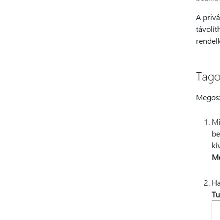
A privá
távolít
rendel
Tago
Megoszt
Mi
be
kí
Me
H
Tu