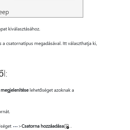
pat kiválasztásához.
s a csatornatípus megadásával. Itt választhatja ki,
l:
 megjelenítése
lehetőséget azoknak a
ornát.
őséget
>
Csatorna hozzáadása
.