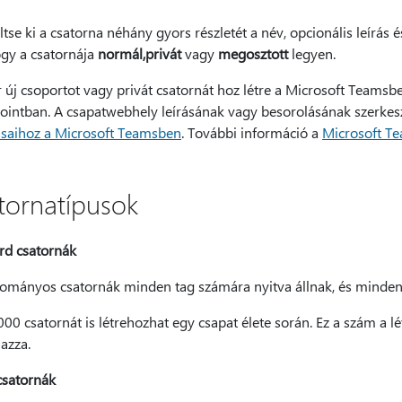
ltse ki a csatorna néhány gyors részletét a név, opcionális leírás é
gy a csatornája
normál,
privát
vagy
megosztott
legyen.
 új csoportot vagy privát csatornát hoz létre a Microsoft Teamsb
ointban. A csapatwebhely leírásának vagy besorolásának szerkesz
tásaihoz a Microsoft Teamsben
. További információ a
Microsoft T
tornatípusok
rd csatornák
ományos csatornák minden tag számára nyitva állnak, és minden 
00 csatornát is létrehozhat egy csapat élete során. Ez a szám a lé
mazza.
csatornák