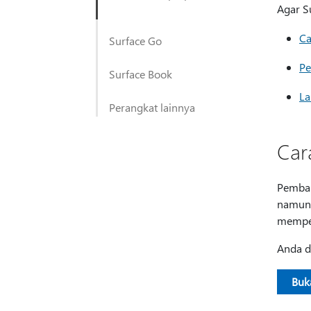
Agar S
Ca
Surface Go
Pe
Surface Book
La
Perangkat lainnya
Car
Pembar
namun 
memper
Anda d
Buka