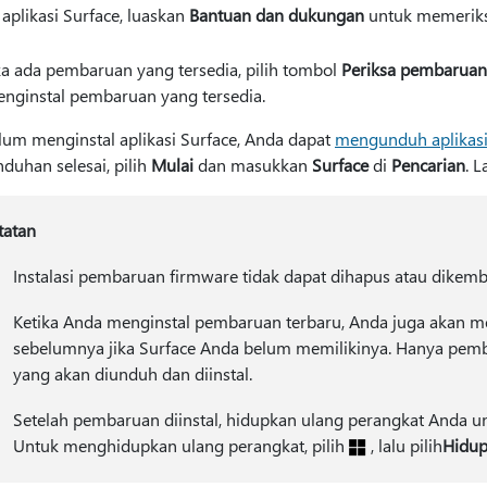
 aplikasi Surface, luaskan
Bantuan dan dukungan
untuk memeriks
ka ada pembaruan yang tersedia, pilih tombol
Periksa pembaruan
nginstal pembaruan yang tersedia.
elum menginstal aplikasi Surface, Anda dapat
mengunduh aplikasi 
duhan selesai, pilih
Mulai
dan masukkan
Surface
di
Pencarian
. L
tatan
Instalasi pembaruan firmware tidak dapat dihapus atau dikemb
Ketika Anda menginstal pembaruan terbaru, Anda juga akan
sebelumnya jika Surface Anda belum memilikinya. Hanya pemb
yang akan diunduh dan diinstal.
Setelah pembaruan diinstal, hidupkan ulang perangkat Anda un
Untuk menghidupkan ulang perangkat,
pilih
, lalu pilih
Hidup