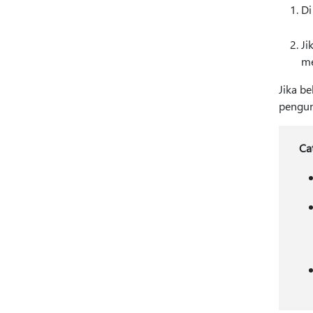
Di
Ji
me
Jika b
pengun
Ca