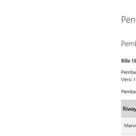
Pen
Pemb
Rilis 
Pembar
Versi 1
Pembar
Riwa
Marve