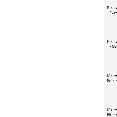
Realt
- Ekst
Realt
- Med
Marve
Bersi
Marve
Bluet