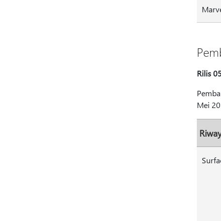
Marve
Pemb
Rilis 0
Pembar
Mei 201
Riwa
Surfa