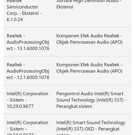
Realtek
Surface High Definition Audio -
Semiconductor
Ekstensi
Corp. - Ekstensi -
6.1.0.24
Realtek -
Komponen Efek Audio Realtek -
AudioProcessingObj
Objek Pemrosesan Audio (APO)
ect - 13.1.6000.1076
Realtek -
Komponen Efek Audio Realtek -
AudioProcessingObj
Objek Pemrosesan Audio (APO)
ect - 12.1.6000.1076
Intel(R) Corporation
Pengontrol Audio Intel(R) Smart
- Sistem -
Sound Technology (Intel(R) SST) -
10.29.0.9677
Perangkat sistem
Intel(R) Corporation
Intel(R) Smart Sound Technology
- Sistem -
(Intel(R) SST) OED - Perangkat
10.29.0.9677
sistem