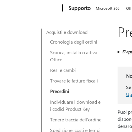
Microsoft
Supporto
Microsoft 365
Off
Pr
Acquisti e download
Cronologia degli ordini
Si app
Scarica, installa o attiva
Office
Resi e cambi
No
Trovare le fatture fiscali
Se
Preordini
Up
Individuare i download e
i codici Product Key
Puoi pr
dispon
Tenere traccia dell'ordine
denaro 
Spedizione, costi e tempi