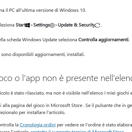
a il PC all'ultima versione di Windows 10.
leziona
Start
>
Settings
>
Update & Security
.
lla scheda Windows Update seleziona
Controlla aggiornamenti
.
 sono disponibili aggiornamenti, installali.
ioco o l'app non è presente nell'elen
ticolo è stato rilasciato, ma non è visibile nell'elenco I miei giochi
i alla pagina del gioco in Microsoft Store . Se il pulsante che in
lezionalo per installare l'articolo.
ntrolla la
Cronologia ordini
per vedere se l'ordine è stato elabora
ovare l'articolo,
contatta il supporto tecnico di Microsoft Store
.