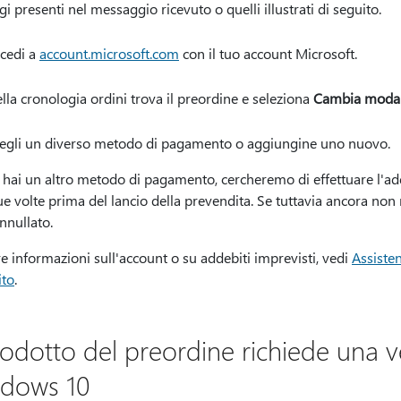
i presenti nel messaggio ricevuto o quelli illustrati di seguito.
cedi a
account.microsoft.com
con il tuo account Microsoft.
lla cronologia ordini trova il preordine e seleziona
Cambia modal
egli un diverso metodo di pagamento o aggiungine uno nuovo.
 hai un altro metodo di pagamento, cercheremo di effettuare l'a
ue volte prima del lancio della prevendita. Se tuttavia ancora non
nnullato.
re informazioni sull'account o su addebiti imprevisti, vedi
Assisten
ito
.
prodotto del preordine richiede una v
dows 10