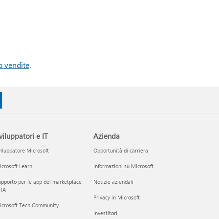
o vendite
.
viluppatori e IT
Azienda
iluppatore Microsoft
Opportunità di carriera
crosoft Learn
Informazioni su Microsoft
pporto per le app del marketplace
Notizie aziendali
 IA
Privacy in Microsoft
icrosoft Tech Community
Investitori