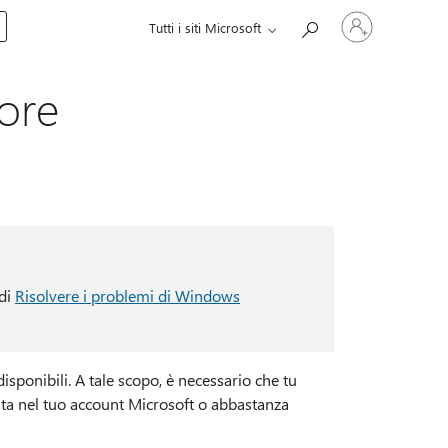
Accedi
Tutti i siti Microsoft
con
il
tuo
account
tore
edi
Risolvere i problemi di Windows
isponibili. A tale scopo, è necessario che tu
ta nel tuo account Microsoft o abbastanza