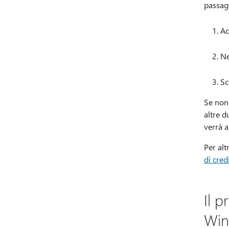
passagg
Ac
Ne
Sc
Se non
altre d
verrà a
Per alt
di cred
Il 
Win