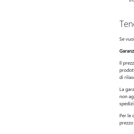
Tene
Se vuoi
Garanz
Il prez
prodott
di rila
La gara
non agl
spedizi
Per le 
prezzo 