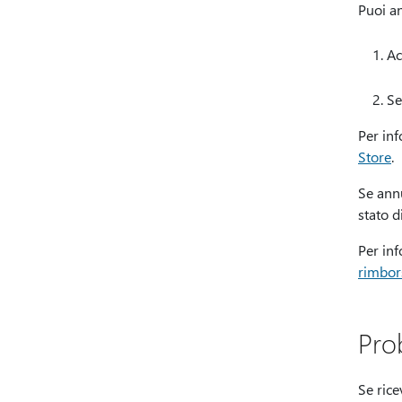
Puoi an
Ac
Se
Per in
Store
.
Se annu
stato d
Per in
rimbor
Pro
Se rice