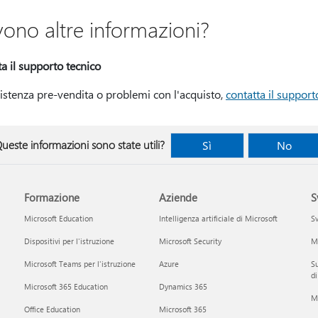
vono altre informazioni?
a il supporto tecnico
istenza pre-vendita o problemi con l'acquisto,
contatta il support
ueste informazioni sono state utili?
Sì
No
Formazione
Aziende
S
Microsoft Education
Intelligenza artificiale di Microsoft
Sv
Dispositivi per l'istruzione
Microsoft Security
Mi
Microsoft Teams per l'istruzione
Azure
Su
di
Microsoft 365 Education
Dynamics 365
M
Office Education
Microsoft 365