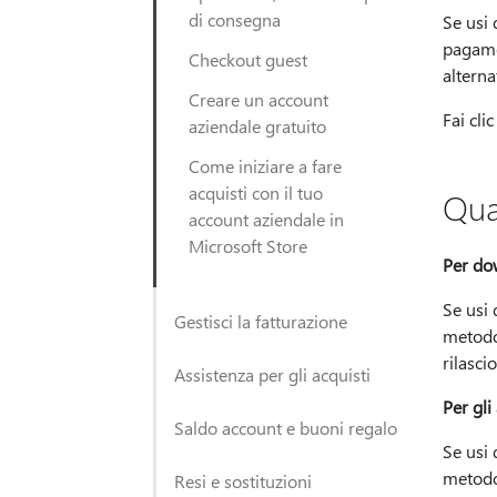
di consegna
Se usi 
pagamen
Checkout guest
alterna
Creare un account
Fai cli
aziendale gratuito
Come iniziare a fare
acquisti con il tuo
Qua
account aziendale in
Microsoft Store
Per dow
Se usi
Gestisci la fatturazione
metodo 
rilasci
Assistenza per gli acquisti
Per gli
Saldo account e buoni regalo
Se usi
metodo 
Resi e sostituzioni