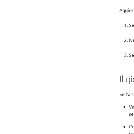
Aggiorn
Se
Ne
Se
Il g
Se l'ar
Va
se
Co
tr