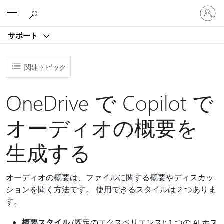
ア
Microsoft
カ
ウ
サポート
ン
ト
に
関連トピック
サ
イ
ン
OneDrive で Copilot で
イ
ン
オーディオの概要を
す
る
生成する
オーディオの概要は、ファイルに関する概要やディスカッ
ションを聞く方法です。 使用できるスタイルは 2 つありま
す。
概要スタイル
(既定のエクスペリエンス): 1 つの AI ホス