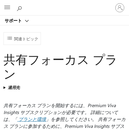
ア
Microsoft
カ
ウ
サポート
ン
ト
に
関連トピック
サ
イ
ン
共有フォーカス プラ
イ
ン
ン
す
る
適用先
共有フォーカス プランを開始するには、Premium Viva
Insights サブスクリプションが必要です。 詳細について
は、「
プランと環境
」を参照してください。 共有フォーカ
ス プランに参加するために、Premium Viva Insights サブス