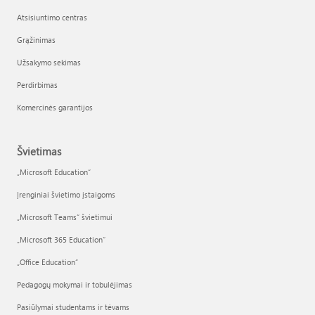
Atsisiuntimo centras
Grąžinimas
Užsakymo sekimas
Perdirbimas
Komercinės garantijos
Švietimas
„Microsoft Education“
Įrenginiai švietimo įstaigoms
„Microsoft Teams“ švietimui
„Microsoft 365 Education“
„Office Education“
Pedagogų mokymai ir tobulėjimas
Pasiūlymai studentams ir tėvams