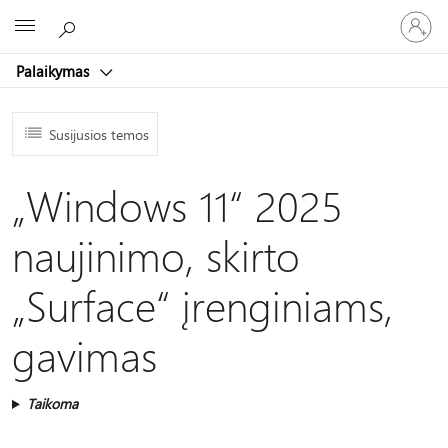
Prisijunk
Microsoft
prie
paskyro
Palaikymas
Susijusios temos
„Windows 11“ 2025
naujinimo, skirto
„Surface“ įrenginiams,
gavimas
Taikoma