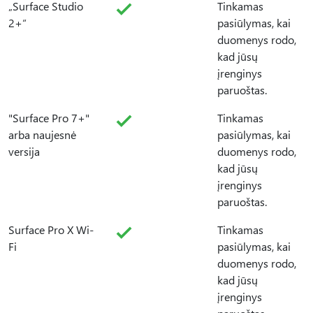
„Surface Studio
Tinkamas
2+“
pasiūlymas, kai
duomenys rodo,
kad jūsų
įrenginys
paruoštas.
"Surface Pro 7+"
Tinkamas
arba naujesnė
pasiūlymas, kai
versija
duomenys rodo,
kad jūsų
įrenginys
paruoštas.
Surface Pro X Wi-
Tinkamas
Fi
pasiūlymas, kai
duomenys rodo,
kad jūsų
įrenginys