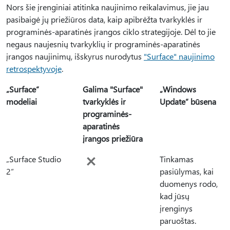
Nors šie įrenginiai atitinka naujinimo reikalavimus, jie jau
pasibaigė jų priežiūros data, kaip apibrėžta tvarkyklės ir
programinės-aparatinės įrangos ciklo strategijoje. Dėl to jie
negaus naujesnių tvarkyklių ir programinės-aparatinės
įrangos naujinimų, išskyrus nurodytus
"Surface" naujinimo
retrospektyvoje
.
„Surface“
Galima "Surface"
„Windows
modeliai
tvarkyklės ir
Update“ būsena
programinės-
aparatinės
įrangos priežiūra
„Surface Studio
Tinkamas
2“
pasiūlymas, kai
duomenys rodo,
kad jūsų
įrenginys
paruoštas.