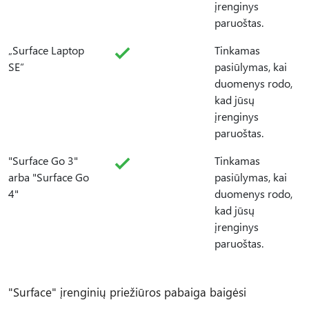
įrenginys
paruoštas.
„Surface Laptop
Tinkamas
SE“
pasiūlymas, kai
duomenys rodo,
kad jūsų
įrenginys
paruoštas.
"Surface Go 3"
Tinkamas
arba "Surface Go
pasiūlymas, kai
4"
duomenys rodo,
kad jūsų
įrenginys
paruoštas.
"Surface" įrenginių priežiūros pabaiga baigėsi