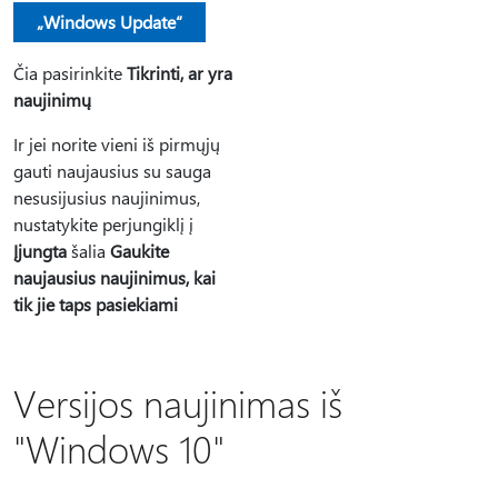
„Windows Update“
Čia pasirinkite
Tikrinti, ar yra
naujinimų
Ir jei norite vieni iš pirmųjų
gauti naujausius su sauga
nesusijusius naujinimus,
nustatykite perjungiklį į
Įjungta
šalia
Gaukite
naujausius naujinimus, kai
tik jie taps pasiekiami
Versijos naujinimas iš
"Windows 10"