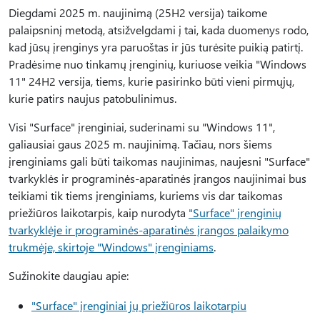
Diegdami 2025 m. naujinimą (25H2 versija) taikome
palaipsninį metodą, atsižvelgdami į tai, kada duomenys rodo,
kad jūsų įrenginys yra paruoštas ir jūs turėsite puikią patirtį.
Pradėsime nuo tinkamų įrenginių, kuriuose veikia "Windows
11" 24H2 versija, tiems, kurie pasirinko būti vieni pirmųjų,
kurie patirs naujus patobulinimus.
Visi "Surface" įrenginiai, suderinami su "Windows 11",
galiausiai gaus 2025 m. naujinimą. Tačiau, nors šiems
įrenginiams gali būti taikomas naujinimas, naujesni "Surface"
tvarkyklės ir programinės-aparatinės įrangos naujinimai bus
teikiami tik tiems įrenginiams, kuriems vis dar taikomas
priežiūros laikotarpis, kaip nurodyta
"Surface" įrenginių
tvarkyklėje ir programinės-aparatinės įrangos palaikymo
trukmėje, skirtoje "Windows" įrenginiams
.
Sužinokite daugiau apie:
"Surface" įrenginiai jų priežiūros laikotarpiu