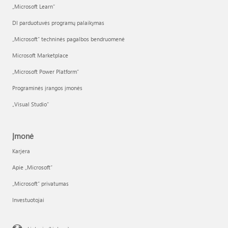
„Microsoft Learn“
DI parduotuvės programų palaikymas
„Microsoft“ techninės pagalbos bendruomenė
Microsoft Marketplace
„Microsoft Power Platform“
Programinės įrangos įmonės
„Visual Studio“
Įmonė
Karjera
Apie „Microsoft“
„Microsoft“ privatumas
Investuotojai