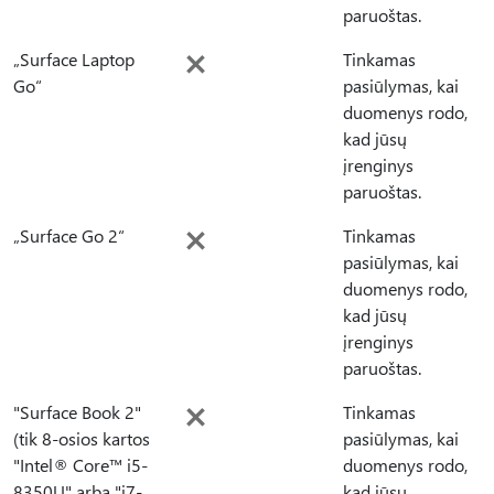
paruoštas.
„Surface Laptop
Tinkamas
Go“
pasiūlymas, kai
duomenys rodo,
kad jūsų
įrenginys
paruoštas.
„Surface Go 2“
Tinkamas
pasiūlymas, kai
duomenys rodo,
kad jūsų
įrenginys
paruoštas.
"Surface Book 2"
Tinkamas
(tik 8-osios kartos
pasiūlymas, kai
"Intel® Core™ i5-
duomenys rodo,
8350U" arba "i7-
kad jūsų