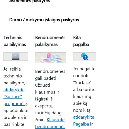
Asmeninės paskyros
Darbo / mokymo įstaigos paskyros
Techninis
Bendruomenės
Kita
palaikymas
palaikymas
pagalba
Jei negalite
Jei reikia
Bendruomenės
naudoti
techninio
gali padėti
"Surface"
palaikymo,
užduoti
arba turite
atidarykite
klausimus ir
klausimų
"Surface"
išgirsti iš
apie ką
programėlę
,
ekspertų,
nors kitą,
apibūdinkite
turinčių daug
atidarykite
problemą ir
žinių.
Klauskite
Pagalba
ir
pasirinkite
bendruomenės
.