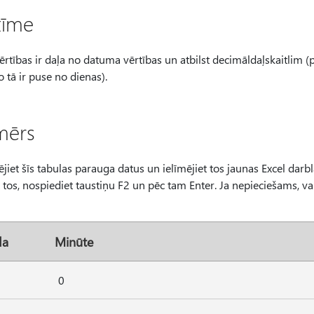
zīme
ērtības ir daļa no datuma vērtības un atbilst decimāldaļskaitlim (
jo tā ir puse no dienas).
mērs
iet šīs tabulas parauga datus un ielīmējiet tos jaunas Excel darb
t tos, nospiediet taustiņu F2 un pēc tam Enter. Ja nepieciešams, v
da
Minūte
0