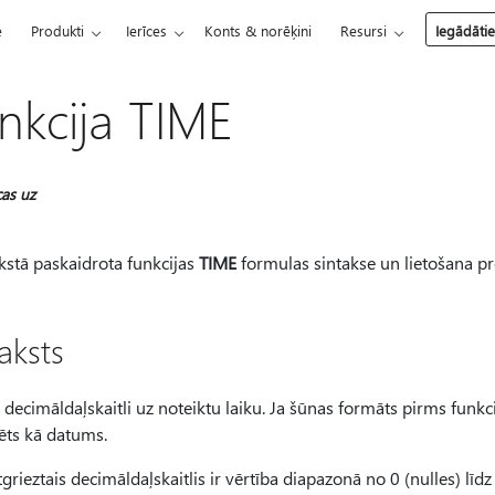
e
Produkti
Ierīces
Konts & norēķini
Resursi
Iegādāti
nkcija TIME
cas uz
kstā paskaidrota funkcijas
TIME
formulas sintakse un lietošana p
aksts
 decimāldaļskaitli uz noteiktu laiku. Ja šūnas formāts pirms funkc
ēts kā datums.
grieztais decimāldaļskaitlis ir vērtība diapazonā no 0 (nulles) līd