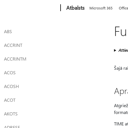
Microsoft
Atbalsts
Microsoft 365
Offic
Fu
ABS
ACCRINT
Attie
ACCRINTM
Šajā ra
ACOS
ACOSH
Apr
ACOT
Atgriež
format
AKOTS
TIME at
ADRESE