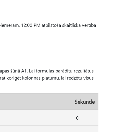
piemēram, 12:00 PM atbilstošā skaitliskā vērtība
lapas šūnā A1. Lai formulas parādītu rezultātus,
arat koriģēt kolonnas platumu, lai redzētu visus
Sekunde
0