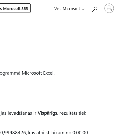
Pierakstieties
es Microsoft 365
Viss Microsoft
savā
kontā
rogrammā Microsoft Excel.
ijas ievadīšanas ir
Vispārīgs
, rezultāts tiek
z 0,99988426, kas atbilst laikam no 0:00:00