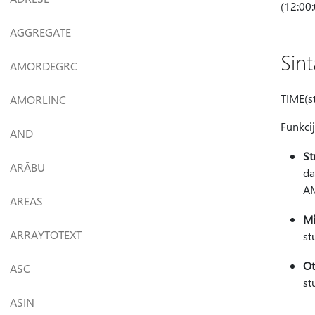
(12:00:
AGGREGATE
Sin
AMORDEGRC
TIME(s
AMORLINC
Funkcij
AND
St
ARĀBU
da
A
AREAS
Mi
ARRAYTOTEXT
st
Ot
ASC
st
ASIN