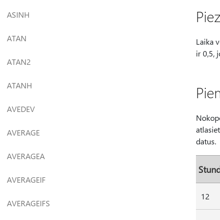
Pie
ASINH
ATAN
Laika v
ir 0,5, 
ATAN2
ATANH
Pie
AVEDEV
Nokopēj
atlasie
AVERAGE
datus.
AVERAGEA
Stun
AVERAGEIF
12
AVERAGEIFS