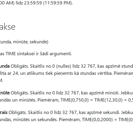
00 AM) līdz 23:59:59 (11:59:59 PM).
takse
tunda, minūte, sekunde)
as TIME sintaksei ir šādi argumenti.
unda
Obligāts. Skaitlis no 0 (nulles) līdz 32 767, kas apzīmē stundu
līta ar 24, un atlikums tiek pieņemts kā stundas vērtība. Piemēra
M.
nūte
Obligāts. Skaitlis no 0 līdz 32 767, kas apzīmē minūti. Jebkura
undās un minūtēs. Piemēram, TIME(0,750,0) = TIME(12,30,0) = 0
rais
Obligāts. Skaitlis no 0 līdz 32 767, kas apzīmē sekundi. Jebkura
undās, minūtēs un sekundēs. Piemēram, TIME(0,0,2000) = TIME(0