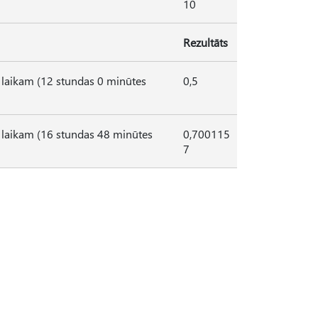
10
Rezultāts
m laikam (12 stundas 0 minūtes
0,5
m laikam (16 stundas 48 minūtes
0,700115
7