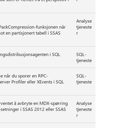
Analyse
tPackCompression-funksjonen når
tjeneste
 en partisjonert tabell i SSAS
r
ingsdistribusjonsagenten i SQL
SQL-
tjeneste
se når du sporer en RPC-
SQL-
rver Profiler eller XEvents i SQL
tjeneste
orventet å avbryte en MDX-spørring
Analyse
etninger i SSAS 2012 eller SSAS
tjeneste
r