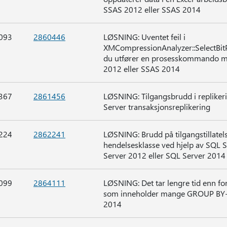
SSAS 2012 eller SSAS 2014
093
2860446
LØSNING: Uventet feil i
XMCompressionAnalyzer::SelectBi
du utfører en prosesskommando mot
2012 eller SSAS 2014
367
2861456
LØSNING: Tilgangsbrudd i repliker
Server transaksjonsreplikering
224
2862241
LØSNING: Brudd på tilgangstillatel
hendelsesklasse ved hjelp av SQL Se
Server 2012 eller SQL Server 2014
099
2864111
LØSNING: Det tar lengre tid enn f
som inneholder mange GROUP BY-s
2014