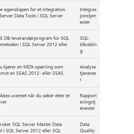
-egenskapen for et Integration
Integras
 Server Data Tools i SQL Server
jonstjen
ester
OLE DB-leverandørprogram for SQL
SQL-
e-metoden i SQL Server 2012 eller
tilkoblin
g
du kjører en MDX-spørring som
Analyse
ot en SSAS 2012- eller SSAS
tjeneste
r
kkes uventet når du søker etter et
Rapport
rver
eringstj
enester
bruker SQL Server Master Data
Data
cel i SQL Server 2012 eller SQL
Quality