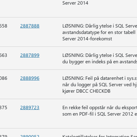
Server 2014
658
2887888
LØSNING: Dårlig ytelse i SQL Serve
avstandsdatatype for en stor tabell
Server 2014-forekomst
663
2887899
LØSNING: Dårlig ytelse i SQL Serv
du bygger en indeks på en avstands
086
2888996
LØSNING: Feil på datarenhet i sys.
når du logger på SQL Server ved hj
kjører DBCC CHECKDB
375
2889723
En rekke feil oppstår når du ekspor
som en PDF-fil i SQL Server 2012 
379
2890052
Katalogtillatelser for Integration 