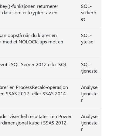
y()-funksjonen returnerer
SQL-
 data som er kryptert av en
sikkerh
et
kan oppstå når du kjører en
SQL-
 med et NOLOCK-tips mot en
ytelse
evnt i SQL Server 2012 eller SQL
SQL-
tjeneste
ører en ProcessRecalc-operasjon
Analyse
 en SSAS 2012- eller SSAS 2014-
tjeneste
r
r viser feil resultater i en Power
Analyse
erdimensjonal kube i SSAS 2012
tjeneste
r