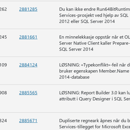
262
2881285
Du kan ikke endre Run64BitRuntime
Services-prosjekt ved hjelp av SQL
2012 eller SQL Server 2014
245
2881661
En minnelekkasje oppstår når et 
Server Native Client kaller Prepar
SQL Server 2014
109
2884124
LØSNING: «Typekonflikt»-feil når 
bruker egenskapen Member.Name m
2014-database
908
2885565
LØSNING: Report Builder 3.0 kan lu
attributt i Query Designer i SQL Se
324
2885671
Dupliserte regneark åpnes når du 
Services-tillegget for Microsoft Ex