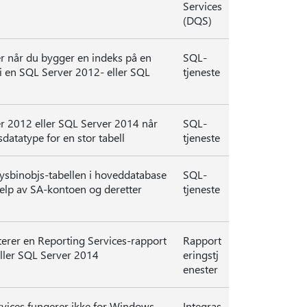
Services
(DQS)
r når du bygger en indeks på en
SQL-
 i en SQL Server 2012- eller SQL
tjeneste
er 2012 eller SQL Server 2014 når
SQL-
datatype for en stor tabell
tjeneste
sysbinobjs-tabellen i hoveddatabase
SQL-
elp av SA-kontoen og deretter
tjeneste
terer en Reporting Services-rapport
Rapport
eller SQL Server 2014
eringstj
enester
Services fungerer ikke for Windows-
Integras