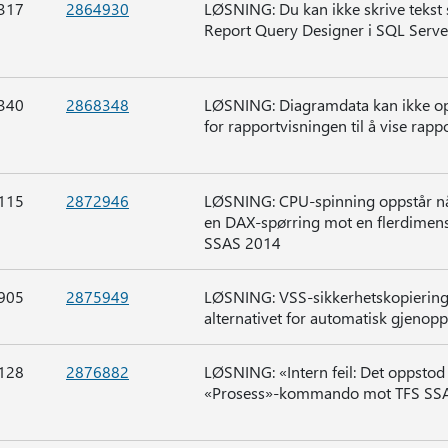
317
2864930
LØSNING: Du kan ikke skrive tekst
Report Query Designer i SQL Serve
340
2868348
LØSNING: Diagramdata kan ikke op
for rapportvisningen til å vise rapp
115
2872946
LØSNING: CPU-spinning oppstår når
en DAX-spørring mot en flerdimens
SSAS 2014
905
2875949
LØSNING: VSS-sikkerhetskopierings
alternativet for automatisk gjenoppr
128
2876882
LØSNING: «Intern feil: Det oppstod 
«Prosess»-kommando mot TFS SS