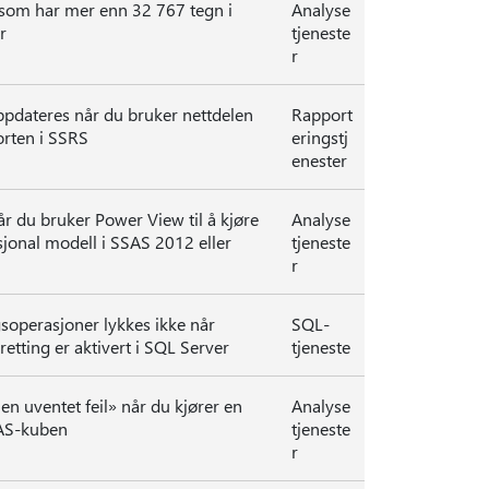
 som har mer enn 32 767 tegn i
Analyse
r
tjeneste
r
pdateres når du bruker nettdelen
Rapport
orten i SSRS
eringstj
enester
 du bruker Power View til å kjøre
Analyse
jonal modell i SSAS 2012 eller
tjeneste
r
operasjoner lykkes ikke når
SQL-
etting er aktivert i SQL Server
tjeneste
en uventet feil» når du kjører en
Analyse
AS-kuben
tjeneste
r