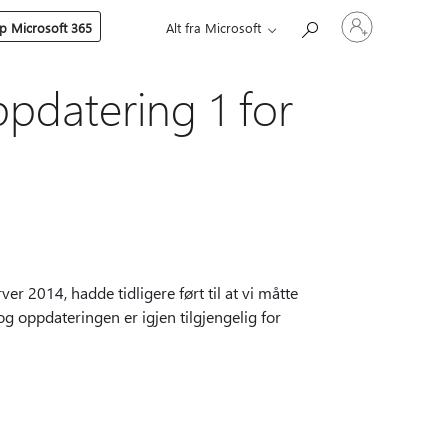
Logg
p Microsoft 365
Alt fra Microsoft
på
kontoen
din
pdatering 1 for
r 2014, hadde tidligere ført til at vi måtte
og oppdateringen er igjen tilgjengelig for