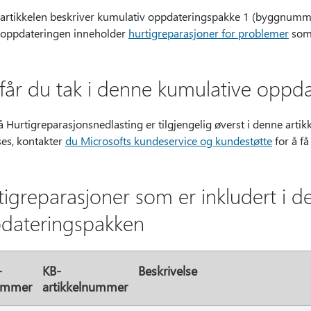
artikkelen beskriver kumulativ oppdateringspakke 1 (byggnummer
oppdateringen inneholder
hurtigreparasjoner for problemer
som 
k får du tak i denne kumulative opp
å Hurtigreparasjonsnedlasting er tilgjengelig øverst i denne arti
ses, kontakter
du Microsofts kundeservice og kundestøtte
for å f
tigreparasjoner som er inkludert i 
dateringspakken
-
KB-
Beskrivelse
nummer
artikkelnummer