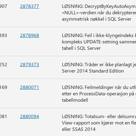
907
2878377
LØSNING: DecryptByKeyAutoAsymKe
«NULL»-verdien når du dekrypterer
asymmetrisk nøkkel i SQL Server
393
2878968
LØSNING: Feil i ikke-klyngeindeks 
kompleks UPDATE-setning sammen
tabell i SQL Server
252
2879373
LØSNING: Tråder er ikke planlagt j
Server 2014 Standard Edition
169
2880071
LØSNING: Feilmeldinger når du utf
etter en ProcessData-operasjon på
tabellmodell
081
2880094
LØSNING: Totalsum- eller delsumrade
View-rapport som kjører mot en fl
eller SSAS 2014