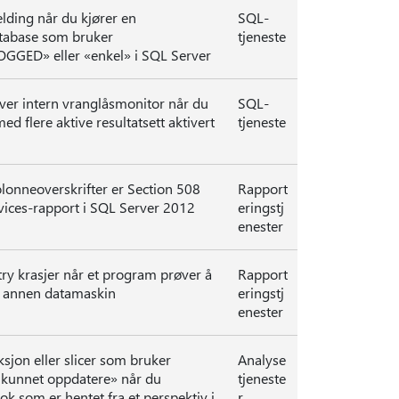
lding når du kjører en
SQL-
atabase som bruker
tjeneste
GGED» eller «enkel» i SQL Server
er intern vranglåsmonitor når du
SQL-
 flere aktive resultatsett aktivert
tjeneste
olonneoverskrifter er Section 508
Rapport
vices-rapport i SQL Server 2012
eringstj
enester
y krasjer når et program prøver å
Rapport
en annen datamaskin
eringstj
enester
sjon eller slicer som bruker
Analyse
e kunnet oppdatere» når du
tjeneste
ok som er hentet fra et perspektiv i
r