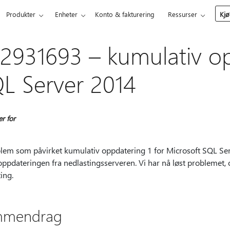
Produkter
Enheter
Konto & fakturering
Ressurser
Kjø
2931693 – kumulativ op
L Server 2014
er for
lem som påvirket kumulativ oppdatering 1 for Microsoft SQL Serve
oppdateringen fra nedlastingsserveren. Vi har nå løst problemet, 
ing.
mmendrag