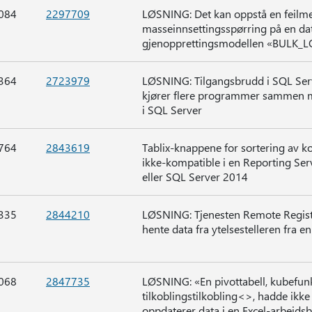
084
2297709
LØSNING: Det kan oppstå en feilme
masseinnsettingsspørring på en d
gjenopprettingsmodellen «BULK_LO
364
2723979
LØSNING: Tilgangsbrudd i SQL Serv
kjører flere programmer sammen med
i SQL Server
764
2843619
Tablix-knappene for sortering av k
ikke-kompatible i en Reporting Ser
eller SQL Server 2014
335
2844210
LØSNING: Tjenesten Remote Registr
hente data fra ytelsestelleren fra 
068
2847735
LØSNING: «En pivottabell, kubefunk
tilkoblingstilkobling<>, hadde ikk
oppdaterer data i en Excel-arbeidsb