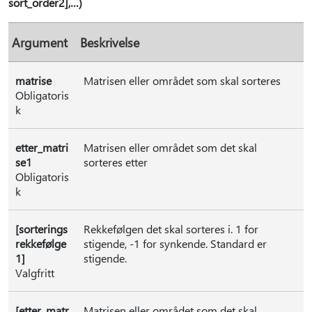
sort_order2],…)
Argument
Beskrivelse
matrise
Matrisen eller området som skal sorteres
Obligatoris
k
etter_matri
Matrisen eller området som det skal
se1
sorteres etter
Obligatoris
k
[sorterings
Rekkefølgen det skal sorteres i. 1 for
rekkefølge
stigende, -1 for synkende. Standard er
1]
stigende.
Valgfritt
[etter_matr
Matrisen eller området som det skal