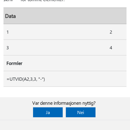
Data
1
2
3
4
Formler
=UTVID(A2,3,3, "-")
Var denne informasjonen nyttig?
Ja
Nei