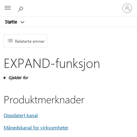
Logg
Microsoft
på
kontoen
Støtte
din
Relaterte emner
EXPAND-funksjon
Gjelder for
Produktmerknader
Oppdatert kanal
Månedskanal for virksomheter