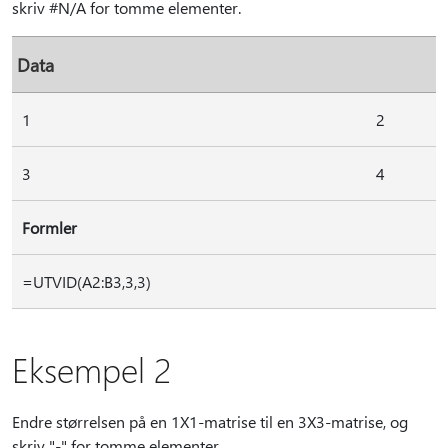
skriv #N/A for tomme elementer.
Data
1
2
3
4
Formler
=UTVID(A2:B3,3,3)
Eksempel 2
Endre størrelsen på en 1X1-matrise til en 3X3-matrise, og
skriv "-" for tomme elementer.