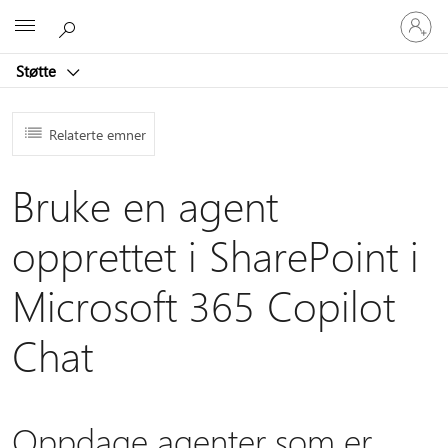
Logg
Microsoft
på
kontoen
Støtte
din
Relaterte emner
Bruke en agent
opprettet i SharePoint i
Microsoft 365 Copilot
Chat
Oppdage agenter som er