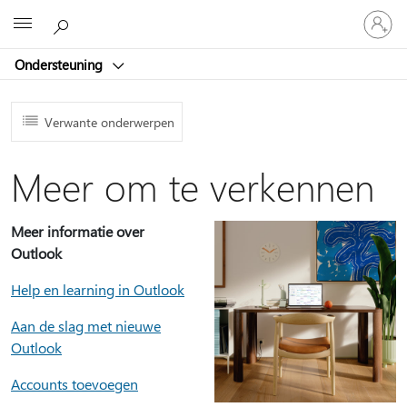
Meld
Microsoft
je
aan
Ondersteuning
bij
je
account
Verwante onderwerpen
Meer om te verkennen
Meer informatie over
Outlook
Help en learning in Outlook
Aan de slag met nieuwe
Outlook
Accounts toevoegen