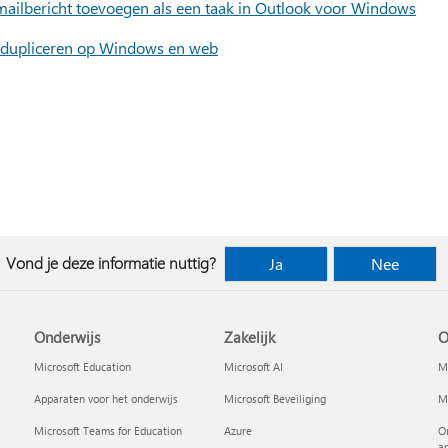
mailbericht toevoegen als een taak in Outlook voor Windows
n dupliceren op Windows en web
Vond je deze informatie nuttig?
Ja
Nee
Onderwijs
Zakelijk
O
Microsoft Education
Microsoft AI
Mi
Apparaten voor het onderwijs
Microsoft Beveiliging
Mi
Microsoft Teams for Education
Azure
On
a