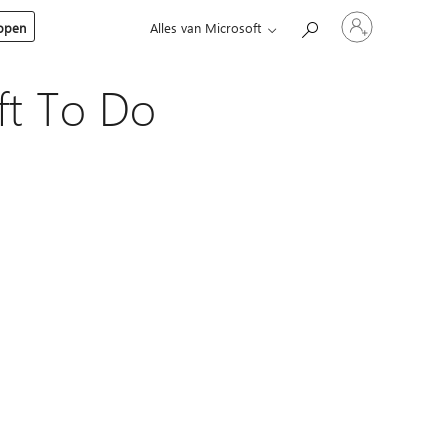
Meld
kopen
Alles van Microsoft
je
aan
bij
je
ft To Do
account