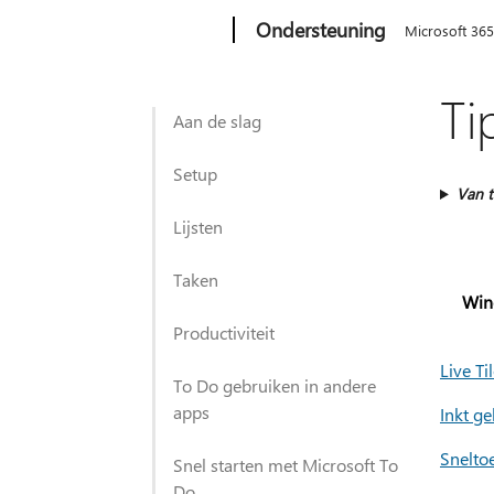
Microsoft
Ondersteuning
Microsoft 36
Ti
Aan de slag
Setup
Van t
Lijsten
Taken
Win
Productiviteit
Live T
To Do gebruiken in andere
apps
Inkt g
Snelto
Snel starten met Microsoft To
Do