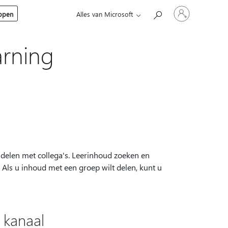
Meld
kopen
Alles van Microsoft
je
aan
bij
je
arning
account
 delen met collega's. Leerinhoud zoeken en
 Als u inhoud met een groep wilt delen, kunt u
 kanaal