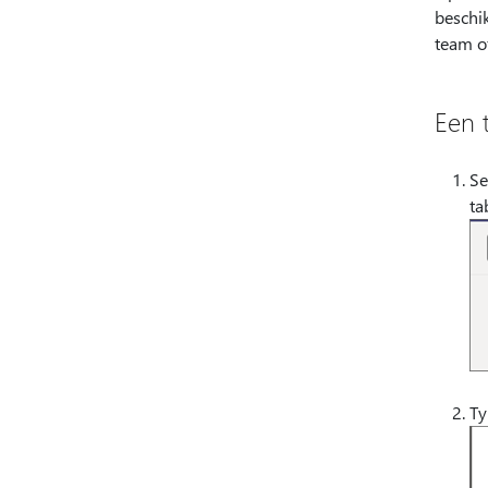
beschik
team of
Een 
Se
ta
Ty