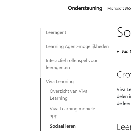
Microsoft
Ondersteuning
Microsoft 36
So
Leeragent
Learning Agent-mogelijkheden
Van t
Interactief rollenspel voor
leeragenten
Cro
Viva Learning
Viva L
Overzicht van Viva
delen i
Learning
de lee
Viva Learning mobiele
app
Lee
Sociaal leren