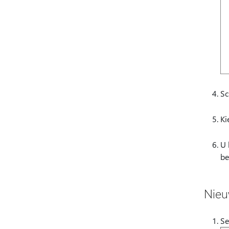
Sc
Ki
U 
be
Nieu
Se